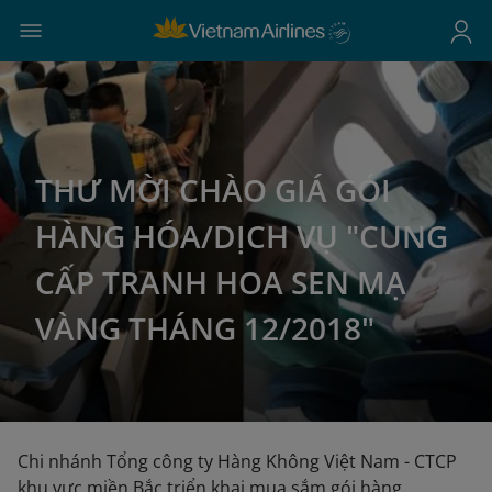
THƯ MỜI CHÀO GIÁ GÓI
HÀNG HÓA/DỊCH VỤ "CUNG
CẤP TRANH HOA SEN MẠ
VÀNG THÁNG 12/2018"
Chi nhánh Tổng công ty Hàng Không Việt Nam - CTCP
khu vực miền Bắc triển khai mua sắm gói hàng