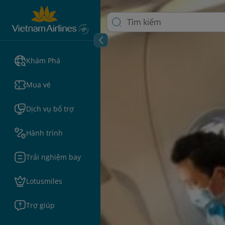
Khám Phá
Mua vé
Dịch vụ bổ trợ
Hành trình
Trải nghiệm bay
Lotusmiles
Trợ giúp