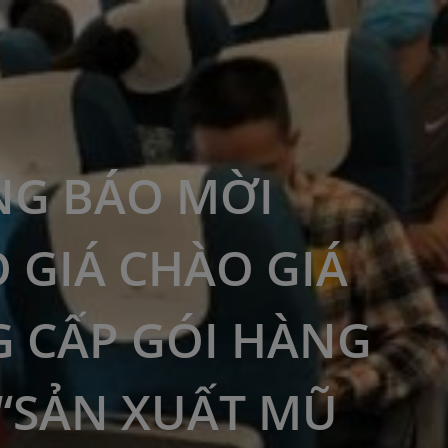
G BÁO MỜI
 GIÁ CHÀO GIÁ
 CẤP GÓI HÀNG
“SẢN XUẤT MŨ