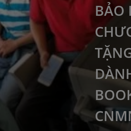
BẢO 
CHƯƠ
TẶN
DÀNH
BOOK
CNMN