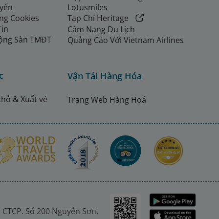
uyển
Lotusmiles
ng Cookies
Tạp Chí Heritage
Tin
Cẩm Nang Du Lịch
ộng Sàn TMĐT
Quảng Cáo Với Vietnam Airlines
c
Vận Tải Hàng Hóa
chỗ & Xuất vé
Trang Web Hàng Hoá
 CTCP. Số 200 Nguyễn Sơn,