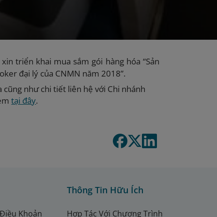
xin triển khai mua sắm gói hàng hóa
“
Sản
ooker đại lý của CNMN năm 2018
”.
 cũng như chi tiết liên hệ với Chi nhánh
kèm
tại đây
.
Thông Tin Hữu Ích
 Điều Khoản
Hợp Tác Với Chương Trình