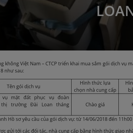
LOAN
g không Việt Nam – CTCP triển khai mua sắm gói dịch vụ m
18 như sau:
Hình thức lựa
Hì
Tên gói dịch vụ
chọn nhà cung cấp
bả
h vụ mặt đất phục vụ đoàn
 thị trường Đài Loan tháng
Chào giá
nh Hồ sơ yêu cầu của gói dịch vụ: từ 14/06/2018 đến 11h00
ợc gửi tới các đối tác, nhà cung cấp bằng hình thức giao nh