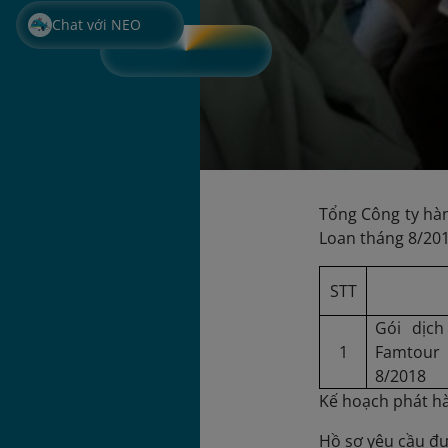
Chat với NEO
Tổng Công ty hàn
Loan tháng 8/20
STT
Gói dịc
1
Famtour
8/2018
Kế hoạch phát hà
Hồ sơ yêu cầu đư