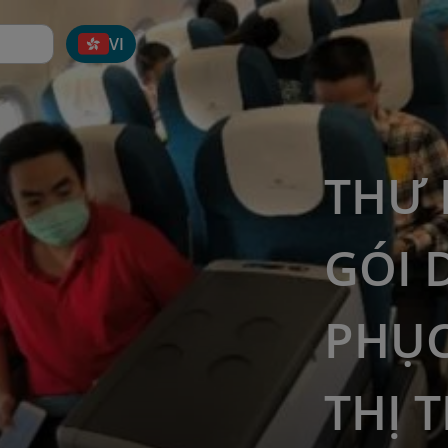
VI
THƯ 
GÓI 
PHỤC
THỊ 