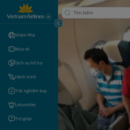
Khám Phá
Mua vé
Dịch vụ bổ trợ
Hành trình
Trải nghiệm bay
Lotusmiles
Trợ giúp