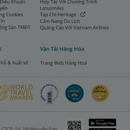
 Điều Khoản
Hợp Tác Với Chương Trình
uyển
Lotusmiles
ng Cookies
Tạp Chí Heritage
Tin
Cẩm Nang Du Lịch
ộng Sàn TMĐT
Quảng Cáo Với Vietnam Airlines
c
Vận Tải Hàng Hóa
chỗ & Xuất vé
Trang Web Hàng Hoá
 CTCP. Số 200 Nguyễn Sơn,