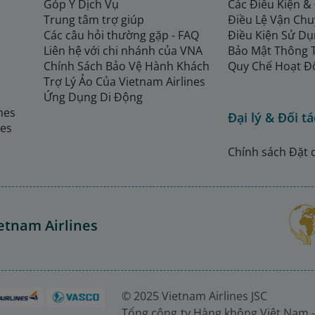
Góp Ý Dịch Vụ
Các Điều Kiện &
Trung tâm trợ giúp
Điều Lệ Vận Ch
Các câu hỏi thường gặp - FAQ
Điều Kiện Sử Dụ
Liên hệ với chi nhánh của VNA
Bảo Mật Thông 
Chính Sách Bảo Vệ Hành Khách
Quy Chế Hoạt Đ
Trợ Lý Ảo Của Vietnam Airlines
Ứng Dụng Di Động
ines
Đại lý & Đối tá
nes
Chính sách Đặt 
etnam Airlines
© 2025 Vietnam Airlines JSC
Tổng công ty Hàng không Việt Nam -