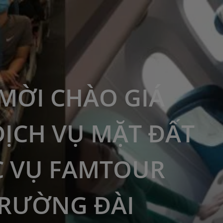
MỜI CHÀO GIÁ
DỊCH VỤ MẶT ĐẤT
 VỤ FAMTOUR
TRƯỜNG ĐÀI