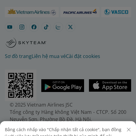
Sơ đồ trang
Liên hệ mua vé
Cài đặt cookies
© 2025 Vietnam Airlines JSC
Tổng công ty Hàng không Việt Nam - CTCP. Số 200
Nguyễn Sơn, Phường Bồ Đề, Hà Nội.
Điện thoại: (+84-24) 38272289. Fax: (+84-24)
Bằng cách nhấp vào "Chấp nhận tất cả cookie", bạn đồng
38722375