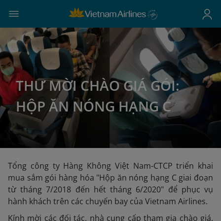
THƯ MỜI CHÀO GIÁ GÓI:
HỘP ĂN NÓNG HẠNG C
Tổng công ty Hàng Không Việt Nam-CTCP triển khai
mua sắm gói hàng hóa "Hộp ăn nóng hạng C giai đoạn
từ tháng 7/2018 đến hết tháng 6/2020" để phục vụ
hành khách trên các chuyến bay của Vietnam Airlines.
Kính mời các đối tác, nhà cung cấp tham gia chào giá.