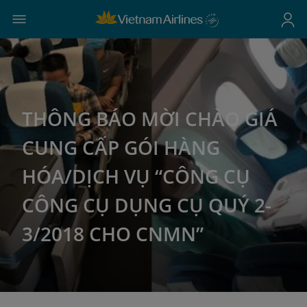
THÔNG BÁO MỜI CHÀO GIÁ
CUNG CẤP GÓI HÀNG
HÓA/DỊCH VỤ “CÔNG CỤ
CÔNG CỤ DỤNG CỤ QUÝ 2-
3/2018 CHO CNMN”