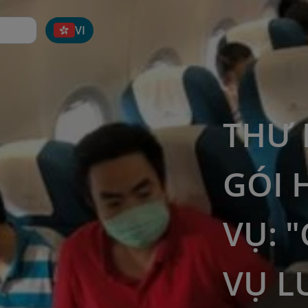
VI
THƯ 
GÓI 
VỤ: 
VỤ L