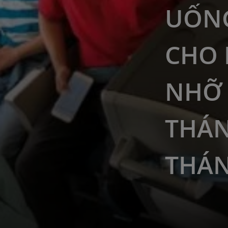
UỐNG
CHO
NHỠ 
THÁN
THÁN