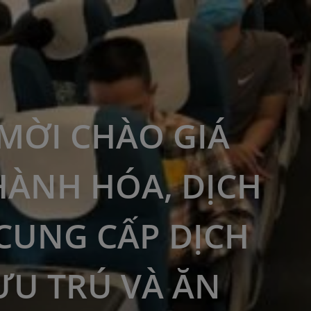
MỜI CHÀO GIÁ
HÀNH HÓA, DỊCH
"CUNG CẤP DỊCH
ƯU TRÚ VÀ ĂN