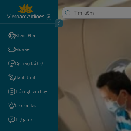
Khám Phá
Mua vé
Dịch vụ bổ trợ
Hành trình
Trải nghiệm bay
Lotusmiles
Trợ giúp