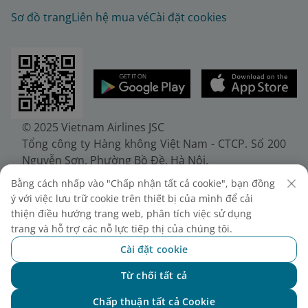
Sơ đồ trang
Liên hệ mua vé
Cài đặt cookies
© 2025 Vietnam Airlines JSC
Tổng công ty Hàng không Việt Nam - CTCP. Số 200
Nguyễn Sơn, Phường Bồ Đề, Hà Nội.
Điện thoại: (+84-24) 38272289. Fax: (+84-24)
Bằng cách nhấp vào "Chấp nhận tất cả cookie", bạn đồng
38722375
ý với việc lưu trữ cookie trên thiết bị của mình để cải
Giấy chứng nhận đăng ký doanh nghiệp, mã số
thiện điều hướng trang web, phân tích việc sử dụng
doanh nghiệp 0100107518, đăng ký lần đầu ngày
trang và hỗ trợ các nỗ lực tiếp thị của chúng tôi.
30/6/2010, đăng ký thay đổi lần thứ 10 ngày
Cài đặt cookie
24/7/2025, cấp bởi Sở Tài chính Thành phố Hà Nội.
Từ chối tất cả
Chat với NEO
Chấp thuận tất cả Cookie