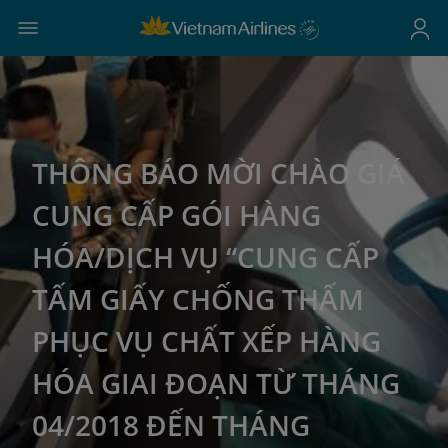
THÔNG BÁO MỜI CHÀO GIÁ
CUNG CẤP GÓI HÀNG
HÓA/DỊCH VỤ “CUNG CẤP
TẤM GIẤY CHỐNG THẤM
PHỤC VỤ CHẤT XẾP HÀNG
HÓA GIAI ĐOẠN TỪ THÁNG
04/2018 ĐẾN THÁNG