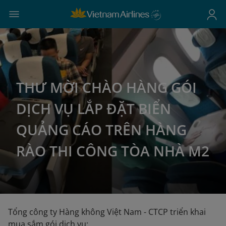
THƯ MỜI CHÀO HÀNG GÓI
DỊCH VỤ LẮP ĐẶT BIỂN
QUẢNG CÁO TRÊN HÀNG
RÀO THI CÔNG TÒA NHÀ M2
Tổng công ty Hàng không Việt Nam - CTCP triển khai
mua sắm gói dịch vụ: