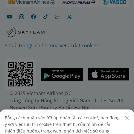
Sơ đồ trang
Liên hệ mua vé
Cài đặt cookies
© 2025 Vietnam Airlines JSC
Tổng công ty Hàng không Việt Nam - CTCP. Số 200
Nguyễn Sơn, Phường Bồ Đề, Hà Nội.
Điện thoại: (+84-24) 38272289. Fax: (+84-24)
Bằng cách nhấp vào "Chấp nhận tất cả cookie", bạn đồng
38722375
ý với việc lưu trữ cookie trên thiết bị của mình để cải
Giấy chứng nhận đăng ký doanh nghiệp, mã số
thiện điều hướng trang web, phân tích việc sử dụng