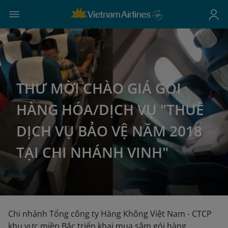
THƯ MỜI CHÀO GIÁ GÓI
HÀNG HÓA/DỊCH VỤ "THUÊ
DỊCH VỤ BẢO VỆ NĂM 2018
TẠI CHI NHÁNH VINH"
Chi nhánh Tổng công ty Hàng Không Việt Nam - CTCP
khu vực miền Bắc triển khai mua sắm gói hàng