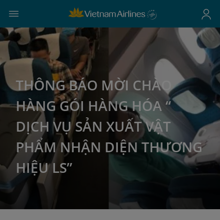
THÔNG BÁO MỜI CHÀO
HÀNG GÓI HÀNG HÓA “
DỊCH VỤ SẢN XUẤT VẬT
PHẨM NHẬN DIỆN THƯƠNG
HIỆU LS”