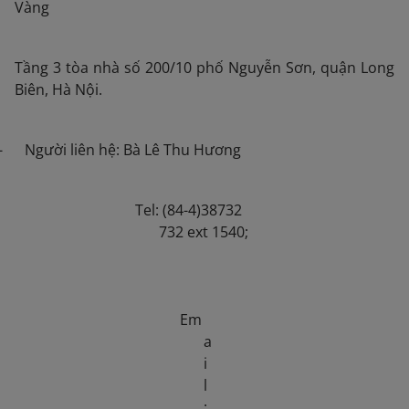
Vàng
Tầng 3 tòa nhà số 200/10 phố Nguyễn Sơn, quận Long
Biên, Hà Nội.
- Người liên hệ: Bà Lê Thu Hương
Tel: (84-4)38732
732 ext 1540;
Em
a
i
l
: