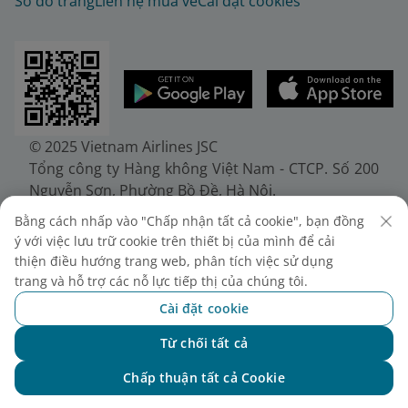
Sơ đồ trang
Liên hệ mua vé
Cài đặt cookies
© 2025 Vietnam Airlines JSC
Tổng công ty Hàng không Việt Nam - CTCP. Số 200
Nguyễn Sơn, Phường Bồ Đề, Hà Nội.
Điện thoại: (+84-24) 38272289. Fax: (+84-24)
Bằng cách nhấp vào "Chấp nhận tất cả cookie", bạn đồng
38722375
ý với việc lưu trữ cookie trên thiết bị của mình để cải
Giấy chứng nhận đăng ký doanh nghiệp, mã số
thiện điều hướng trang web, phân tích việc sử dụng
doanh nghiệp 0100107518, đăng ký lần đầu ngày
trang và hỗ trợ các nỗ lực tiếp thị của chúng tôi.
30/6/2010, đăng ký thay đổi lần thứ 10 ngày
Cài đặt cookie
24/7/2025, cấp bởi Sở Tài chính Thành phố Hà Nội.
Từ chối tất cả
Chat với NEO
Chấp thuận tất cả Cookie