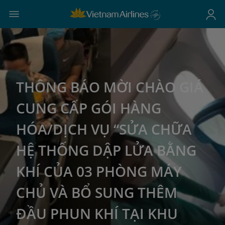
THÔNG BÁO MỜI CHÀO GIÁ
CUNG CẤP GÓI HÀNG
HÓA/DỊCH VỤ “SỬA CHỮA
HỆ THỐNG DẬP LỬA BẰNG
KHÍ CỦA 03 PHÒNG MÁY
CHỦ VÀ BỔ SUNG THÊM
ĐẦU PHUN KHÍ TẠI KHU