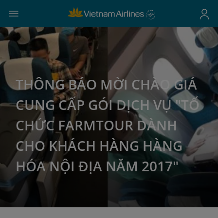
THÔNG BÁO MỜI CHÀO GIÁ
CUNG CẤP GÓI DỊCH VỤ "TỔ
CHỨC FARMTOUR DÀNH
CHO KHÁCH HÀNG HÀNG
HÓA NỘI ĐỊA NĂM 2017"