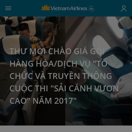
THƯ MỜI CHÀO GIÁ GÓI
HÀNG HÓA/DỊCH VỤ "TỔ
CHỨC VÀ TRUYỀN THÔNG
CUỘC THI "SẢI CÁNH VƯƠN
CAO" NĂM 2017"