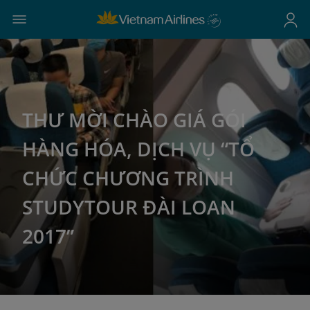
THƯ MỜI CHÀO GIÁ GÓI
HÀNG HÓA, DỊCH VỤ “TỔ
CHỨC CHƯƠNG TRÌNH
STUDYTOUR ĐÀI LOAN
2017”