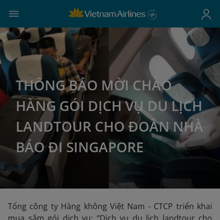
THÔNG BÁO MỜI CHÀO
HÀNG GÓI DỊCH VỤ DU LỊCH
LANDTOUR CHO ĐOÀN NHÀ
BÁO ĐI SINGAPORE
Tổng công ty Hàng không Việt Nam - CTCP triển khai
mua sắm gói dịch vụ: “Dịch vụ du lịch landtour cho