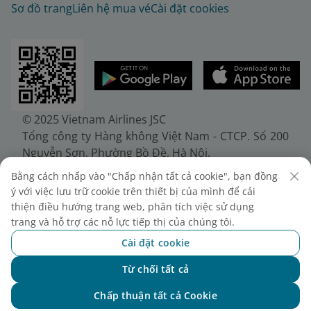
Sơ đồ trang
Liên hệ mua vé
Cài đặt cookies
© 2025 Vietnam Airlines JSC
Tổng công ty Hàng không Việt Nam - CTCP. Số 200
Nguyễn Sơn, Phường Bồ Đề, Hà Nội.
Điện thoại: (+84-24) 38272289. Fax: (+84-24)
Bằng cách nhấp vào "Chấp nhận tất cả cookie", bạn đồng
38722375
ý với việc lưu trữ cookie trên thiết bị của mình để cải
Giấy chứng nhận đăng ký doanh nghiệp, mã số
thiện điều hướng trang web, phân tích việc sử dụng
doanh nghiệp 0100107518, đăng ký lần đầu ngày
trang và hỗ trợ các nỗ lực tiếp thị của chúng tôi.
30/6/2010, đăng ký thay đổi lần thứ 10 ngày
Cài đặt cookie
24/7/2025, cấp bởi Sở Tài chính Thành phố Hà Nội.
Từ chối tất cả
Chat với NEO
Chấp thuận tất cả Cookie