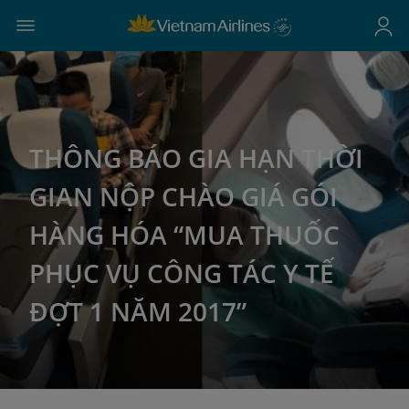
THÔNG BÁO GIA HẠN THỜI
GIAN NỘP CHÀO GIÁ GÓI
HÀNG HÓA “MUA THUỐC
PHỤC VỤ CÔNG TÁC Y TẾ
ĐỢT 1 NĂM 2017”