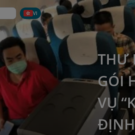
VI
THƯ 
GÓI 
VỤ “
ĐỊNH