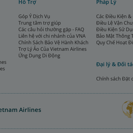
Hỗ Trợ
Pháp Lý
Góp Ý Dịch Vụ
Các Điều Kiện &
Trung tâm trợ giúp
Điều Lệ Vận Ch
Các câu hỏi thường gặp - FAQ
Điều Kiện Sử Dụ
Liên hệ với chi nhánh của VNA
Bảo Mật Thông 
Chính Sách Bảo Vệ Hành Khách
Quy Chế Hoạt Đ
Trợ Lý Ảo Của Vietnam Airlines
Ứng Dụng Di Động
ines
Đại lý & Đối tá
nes
Chính sách Đặt 
etnam Airlines