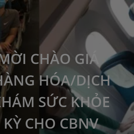
MỜI CHÀO GIÁ
HÀNG HÓA/DỊCH
KHÁM SỨC KHỎE
 KỲ CHO CBNV