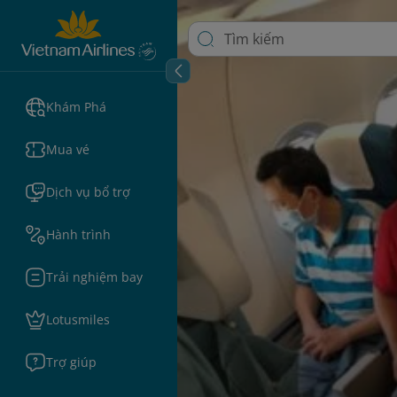
Khám Phá
Mua vé
Dịch vụ bổ trợ
Hành trình
Trải nghiệm bay
Lotusmiles
Trợ giúp