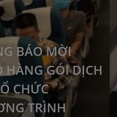
G BÁO MỜI
 HÀNG GÓI DỊCH
TỔ CHỨC
ƠNG TRÌNH