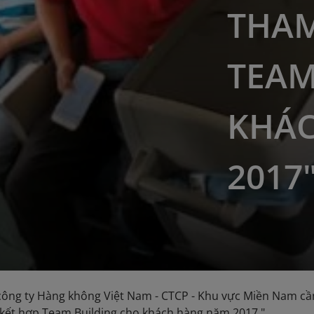
THAM
TEAM
KHÁ
2017
ông ty Hàng không Việt Nam - CTCP - Khu vực Miền Nam cần 
 kết hợp Team Building cho khách hàng năm 2017 ".