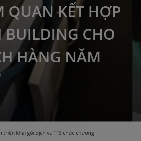
 QUAN KẾT HỢP
 BUILDING CHO
CH HÀNG NĂM
"
triển khai gói dịch vụ “Tổ chức chương