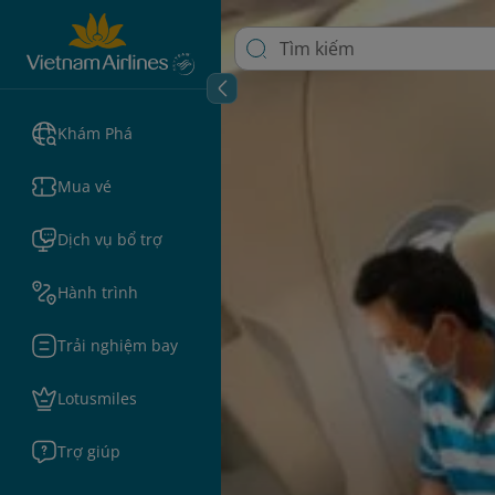
Khám Phá
Mua vé
Dịch vụ bổ trợ
Hành trình
Trải nghiệm bay
Lotusmiles
Trợ giúp