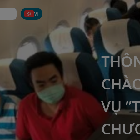
VI
THÔN
CHÀO
VỤ ”
CHƯ