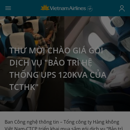
THƯ MỜI CHÀO GIÁ GÓI
DỊCH VỤ "BẢO TRÌ HỆ
THỐNG UPS 120KVA CỦA
TCTHK"
Ban Công nghệ thông tin – Tổng công ty Hàng không
Việt Nam-CTCP triển khai mua sắm gói dịch vụ “Bảo trì