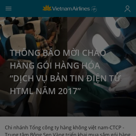
THÔNG BÁO MỜI CHÀO
HÀNG GÓI HÀNG HÓA
“DỊCH VỤ BẢN TIN ĐIỆN TỬ
HTML NĂM 2017”
Chi nhánh Tổng công ty hàng không việt nam-CTCP -
Trung tâm Bông Sen Vàng triển khai mua sắm gói hàng