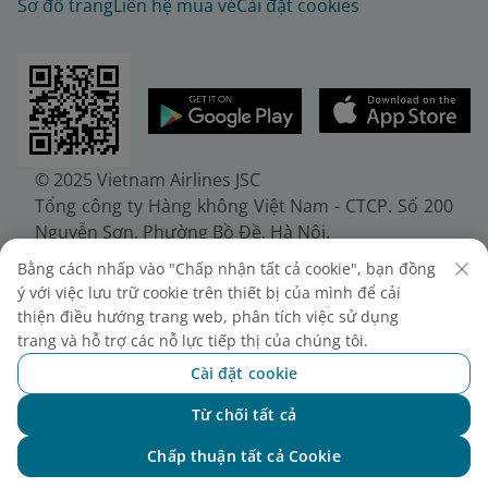
Sơ đồ trang
Liên hệ mua vé
Cài đặt cookies
© 2025 Vietnam Airlines JSC
Tổng công ty Hàng không Việt Nam - CTCP. Số 200
Nguyễn Sơn, Phường Bồ Đề, Hà Nội.
Điện thoại: (+84-24) 38272289. Fax: (+84-24)
Bằng cách nhấp vào "Chấp nhận tất cả cookie", bạn đồng
38722375
ý với việc lưu trữ cookie trên thiết bị của mình để cải
Giấy chứng nhận đăng ký doanh nghiệp, mã số
thiện điều hướng trang web, phân tích việc sử dụng
doanh nghiệp 0100107518, đăng ký lần đầu ngày
trang và hỗ trợ các nỗ lực tiếp thị của chúng tôi.
30/6/2010, đăng ký thay đổi lần thứ 10 ngày
Cài đặt cookie
24/7/2025, cấp bởi Sở Tài chính Thành phố Hà Nội.
Từ chối tất cả
Chat với NEO
Chấp thuận tất cả Cookie