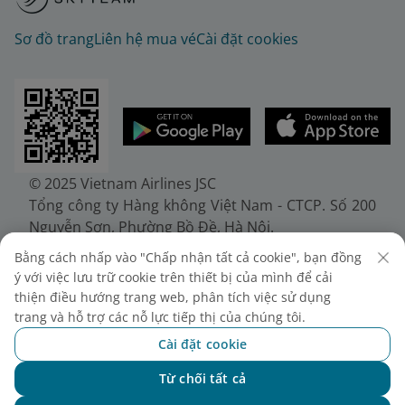
Sơ đồ trang
Liên hệ mua vé
Cài đặt cookies
© 2025 Vietnam Airlines JSC
Tổng công ty Hàng không Việt Nam - CTCP. Số 200
Nguyễn Sơn, Phường Bồ Đề, Hà Nội.
Điện thoại: (+84-24) 38272289. Fax: (+84-24)
Bằng cách nhấp vào "Chấp nhận tất cả cookie", bạn đồng
38722375
ý với việc lưu trữ cookie trên thiết bị của mình để cải
Giấy chứng nhận đăng ký doanh nghiệp, mã số
thiện điều hướng trang web, phân tích việc sử dụng
doanh nghiệp 0100107518, đăng ký lần đầu ngày
trang và hỗ trợ các nỗ lực tiếp thị của chúng tôi.
30/6/2010, đăng ký thay đổi lần thứ 10 ngày
Cài đặt cookie
24/7/2025, cấp bởi Sở Tài chính Thành phố Hà Nội.
Từ chối tất cả
Chat với NEO