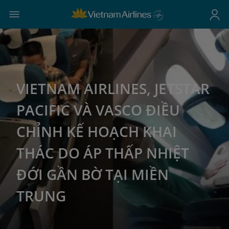
VIETNAM AIRLINES, JETSTAR
PACIFIC VÀ VASCO ĐIỀU
CHỈNH KẾ HOẠCH KHAI
THÁC DO ÁP THẤP NHIỆT
ĐỚI GẦN BỜ TẠI MIỀN
TRUNG