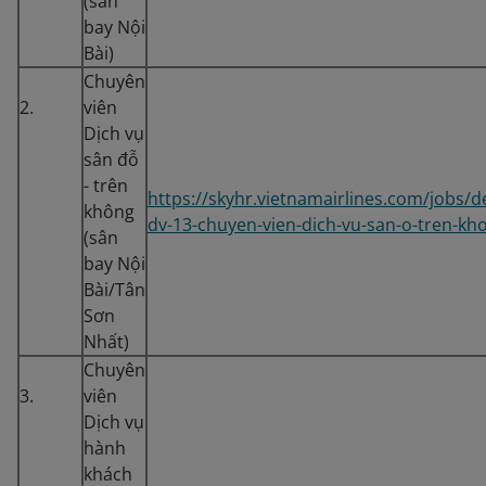
(sân
bay Nội
Bài)
Chuyên
2.
viên
Dịch vụ
sân đỗ
- trên
https://skyhr.vietnamairlines.com/jobs/de
không
dv-13-chuyen-vien-dich-vu-san-o-tren-kh
(sân
bay Nội
Bài/Tân
Sơn
Nhất)
Chuyên
3.
viên
Dịch vụ
hành
khách