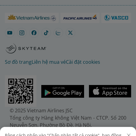
Sơ đồ trang
Liên hệ mua vé
Cài đặt cookies
© 2025 Vietnam Airlines JSC
Tổng công ty Hàng không Việt Nam - CTCP. Số 200
Nguyễn Sơn, Phường Bồ Đề, Hà Nội.
Điện thoại: (+84-24) 38272289. Fax: (+84-24)
Bằng cách nhấp vào "Chấp nhận tất cả cookie", bạn đồng