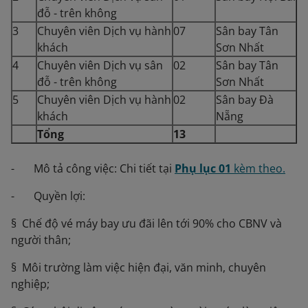
đỗ - trên không
3
Chuyên viên Dịch vụ hành
07
Sân bay Tân
khách
Sơn Nhất
4
Chuyên viên Dịch vụ sân
02
Sân bay Tân
đỗ - trên không
Sơn Nhất
5
Chuyên viên Dịch vụ hành
02
Sân bay Đà
khách
Nẵng
Tổng
13
- Mô tả công việc: Chi tiết tại
Phụ lục 01
kèm theo.
- Quyền lợi:
§ Chế độ vé máy bay ưu đãi lên tới 90% cho CBNV và
người thân;
§ Môi trường làm việc hiện đại, văn minh, chuyên
nghiệp;