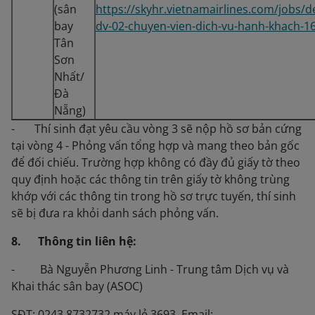
(sân
https://skyhr.vietnamairlines.com/jobs/de
bay
dv-02-chuyen-vien-dich-vu-hanh-khach-1
Tân
Sơn
Nhất/
Đà
Nẵng)
- Thí sinh đạt yêu cầu vòng 3 sẽ nộp hồ sơ bản cứng
tại vòng 4 - Phỏng vấn tổng hợp và mang theo bản gốc
để đối chiếu. Trường hợp không có đầy đủ giấy tờ theo
quy định hoặc các thông tin trên giấy tờ không trùng
khớp với các thông tin trong hồ sơ trực tuyến, thí sinh
sẽ bị đưa ra khỏi danh sách phỏng vấn.
8. Thông tin liên hệ:
- Bà Nguyễn Phương Linh - Trung tâm Dịch vụ và
Khai thác sân bay (ASOC)
SĐT: 0243.8732732 máy lẻ 3693. Email: