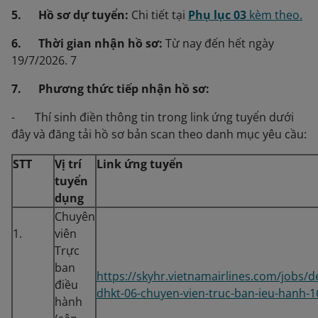
5. Hồ sơ dự tuyển:
Chi tiết tại
Phụ lục 03
kèm theo.
6. Thời gian nhận hồ sơ:
Từ nay đến hết ngày
19/7/2026. 7
7. Phương thức tiếp nhận hồ sơ:
- Thí sinh điền thông tin trong link ứng tuyển dưới
đây và đăng tải hồ sơ bản scan theo danh mục yêu cầu:
STT
Vị trí
Link ứng tuyển
tuyển
dụng
Chuyên
1.
viên
Trực
ban
https://skyhr.vietnamairlines.com/jobs/de
điều
dhkt-06-chuyen-vien-truc-ban-ieu-hanh-1
hành