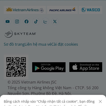
Sơ đồ trang
Liên hệ mua vé
Cài đặt cookies
© 2025 Vietnam Airlines JSC
Tổng công ty Hàng không Việt Nam - CTCP. Số 200
Nguyễn Sơn, Phường Bồ Đề, Hà Nội.
Điện thoại: (+84-24) 38272289. Fax: (+84-24)
Bằng cách nhấp vào "Chấp nhận tất cả cookie", bạn đồng
38722375