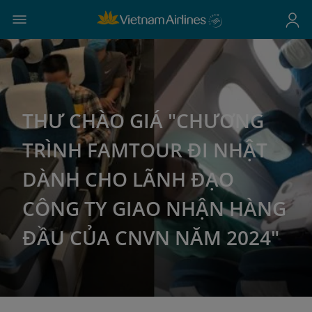
THƯ CHÀO GIÁ "CHƯƠNG
TRÌNH FAMTOUR ĐI NHẬT
DÀNH CHO LÃNH ĐẠO
CÔNG TY GIAO NHẬN HÀNG
ĐẦU CỦA CNVN NĂM 2024"