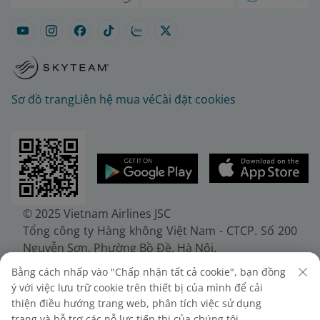
Sơ đồ trang
Liên hệ mua vé
Cài đặt cookies
© 2025 Vietnam Airlines JSC
Tổng công ty Hàng không Việt Nam - CTCP. Số 200
Nguyễn Sơn, Phường Bồ Đề, Hà Nội.
Điện thoại: (+84-24) 38272289. Fax: (+84-24)
Bằng cách nhấp vào "Chấp nhận tất cả cookie", bạn đồng
38722375
ý với việc lưu trữ cookie trên thiết bị của mình để cải
Giấy chứng nhận đăng ký doanh nghiệp, mã số
thiện điều hướng trang web, phân tích việc sử dụng
doanh nghiệp 0100107518, đăng ký lần đầu ngày
trang và hỗ trợ các nỗ lực tiếp thị của chúng tôi.