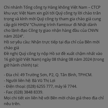
Chi nhánh Tổng công ty Hàng không Việt Nam – CTCP
khu vực Việt Nam xin gửi tới Quý công ty lời chào trân
trọng và kính mời Quý công ty tham gia chào giá cung
cấp gói HHDV “Chương trình Famtour đi Nhật dành
cho lãnh đạo Công ty giao nhận hàng đầu của CNVN
năm 2024”.
Hồ sơ yêu cầu: Nhận trực tiếp tại địa chỉ của Bên mời
chào giá
Đề nghị Quý công ty nộp Hồ sơ đề xuất chậm nhất vào
16 giờ (giờ Việt Nam) ngày 08 tháng 08 năm 2024 (trong
giờ hành chính) tại:
- Địa chỉ: 49 Trường Sơn, P2, Q. Tân Bình, TPHCM.
- Người liên hệ: Bà Vũ Thị Lợi
- Điện thoại: (028) 6255 777, máy lẻ 7744.
- Fax: (028) 3848 8339.
Mọi chi tiết xin liên hệ với Bên mời chào giá theo địa chỉ
nêu trên.