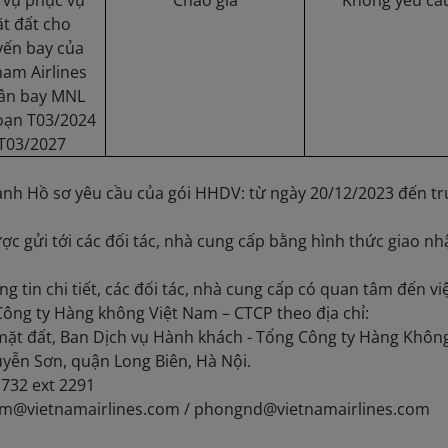
 vụ phục vụ
Chào giá
Không yêu cầ
t đất cho
yến bay của
nam Airlines
Sân bay MNL
đoạn T03/2024
 T03/2027
nh Hồ sơ yêu cầu của gói HHDV: từ ngày 20/12/2023 đến trư
ợc gửi tới các đối tác, nhà cung cấp bằng hình thức giao nh
g tin chi tiết, các đối tác, nhà cung cấp có quan tâm đến v
 Công ty Hàng không Việt Nam – CTCP theo địa chỉ:
mặt đất, Ban Dịch vụ Hành khách - Tổng Công ty Hàng Khôn
uyễn Sơn, quận Long Biên, Hà Nội.
2 732 ext 2291
nm@vietnamairlines.com / phongnd@vietnamairlines.com