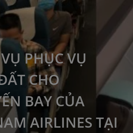
 VỤ PHỤC VỤ
ĐẤT CHO
ẾN BAY CỦA
NAM AIRLINES TẠI