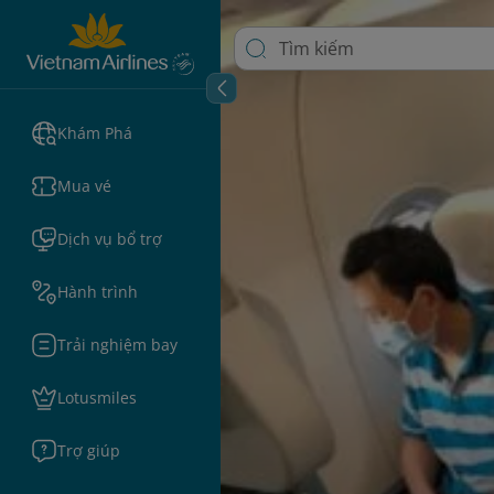
Khám Phá
Mua vé
Dịch vụ bổ trợ
Hành trình
Trải nghiệm bay
Lotusmiles
Trợ giúp