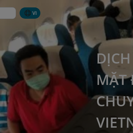
VI
DỊCH
MẶT 
CHUY
VIET