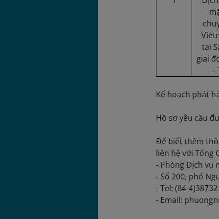
1
Dịch
mặ
chu
Viet
tại 
giai 
–
Kế hoạch phát hà
Hồ sơ yêu cầu đư
Để biết thêm thôn
liên hệ với Tổng
- Phòng Dịch vụ 
- Số 200, phố Ng
- Tel: (84-4)3873
- Email: phuong