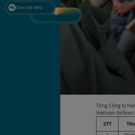
Chat với NEO
Tổng Công ty Hà
Vietnam Airlines
STT
Tên