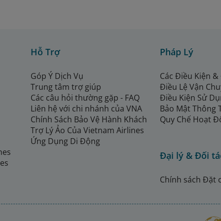
Hỗ Trợ
Pháp Lý
Góp Ý Dịch Vụ
Các Điều Kiện &
Trung tâm trợ giúp
Điều Lệ Vận Ch
Các câu hỏi thường gặp - FAQ
Điều Kiện Sử Dụ
Liên hệ với chi nhánh của VNA
Bảo Mật Thông 
Chính Sách Bảo Vệ Hành Khách
Quy Chế Hoạt Đ
Trợ Lý Ảo Của Vietnam Airlines
Ứng Dụng Di Động
ines
Đại lý & Đối tá
nes
Chính sách Đặt 