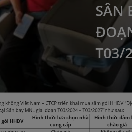
SÂN 
ĐOẠN
T03/
ng không Việt Nam – CTCP triển khai mua sắm gói HHDV “Dị
 tại Sân bay MNL giai đoạn T03/2024 – T03/2027”như sau:
Hình thức lựa chọn nhà
Hình thức đảm 
 gói
HHDV
cung cấp
chào giá