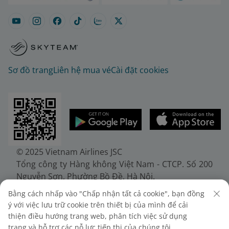
Sơ đồ trang
Liên hệ mua vé
Cài đặt cookies
© 2025 Vietnam Airlines JSC
Tổng công ty Hàng không Việt Nam - CTCP. Số 200
Nguyễn Sơn, Phường Bồ Đề, Hà Nội.
Điện thoại: (+84-24) 38272289. Fax: (+84-24)
Bằng cách nhấp vào "Chấp nhận tất cả cookie", bạn đồng
38722375
ý với việc lưu trữ cookie trên thiết bị của mình để cải
Giấy chứng nhận đăng ký doanh nghiệp, mã số
thiện điều hướng trang web, phân tích việc sử dụng
doanh nghiệp 0100107518, đăng ký lần đầu ngày
trang và hỗ trợ các nỗ lực tiếp thị của chúng tôi.