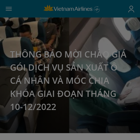
THÔNG BÁO MỜI CHÀO GIÁ
GÓI DỊCH VỤ SẢN XUẤT Ô
CÁ NHÂN VÀ MÓC CHIA
KHÓA GIAI ĐOẠN THÁNG
10-12/2022