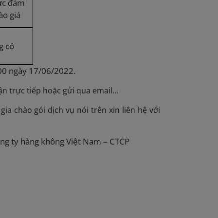
ức đảm
ào giá
g có
h00 ngày
17/06/2022
.
ận trực tiếp hoặc gửi qua email…
ia chào gói dịch vụ nói trên xin liên hệ với
Công ty hàng không Việt Nam – CTCP