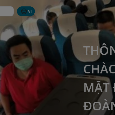
VI
THÔN
CHÀO
MẶT 
ĐOÀN