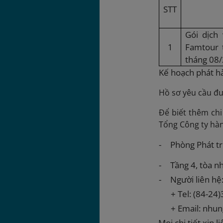
STT
Gói dịch
1
Famtour 
tháng 08
Kế hoạch phát h
Hồ sơ yêu cầu đư
Để biết thêm chi 
Tổng Công ty hàn
-
Phòng Phát tr
-
Tầng 4, tòa n
-
Người liên hệ
+
Tel: (84-24
+
Email: nhu
-
Mọi chi tiết xin 