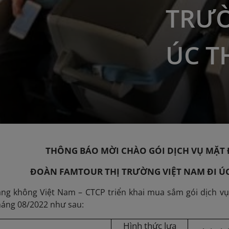
TRƯỜ
ÚC T
THÔNG BÁO MỜI CHÀO GÓI DỊCH VỤ MẶT 
ĐOÀN FAMTOUR THỊ TRƯỜNG VIỆT NAM ĐI ÚC
ng không Việt Nam – CTCP triển khai mua sắm gói dịch v
háng 08/2022 như sau:
Hình thức lựa