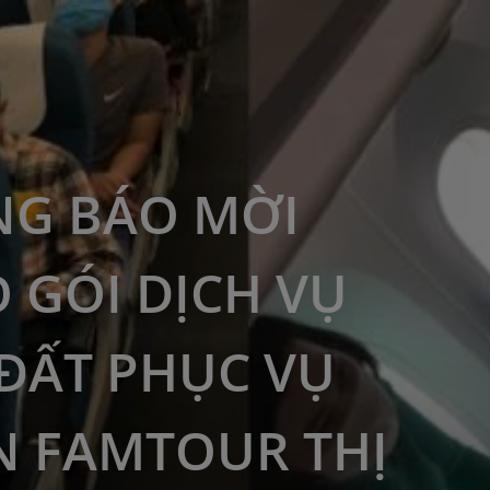
G BÁO MỜI
 GÓI DỊCH VỤ
ĐẤT PHỤC VỤ
 FAMTOUR THỊ