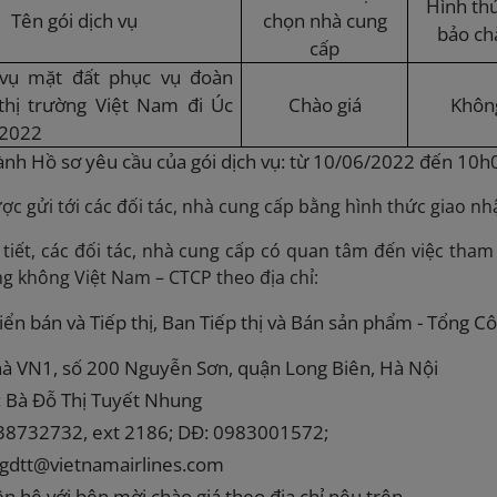
Hình th
Tên gói dịch vụ
chọn nhà cung
bảo ch
cấp
 vụ mặt đất phục vụ đoàn
thị trường Việt Nam đi Úc
Chào giá
Khôn
/2022
ành Hồ sơ yêu cầu của gói dịch vụ: từ 10/06/2022 đến 10
ợc gửi tới các đối tác, nhà cung cấp bằng hình thức giao nh
tiết, các đối tác, nhà cung cấp có quan tâm đến việc tham g
g không Việt Nam – CTCP theo địa chỉ:
iển bán và Tiếp thị, Ban Tiếp thị và Bán sản phẩm - Tổng 
hà VN1, số 200 Nguyễn Sơn, quận Long Biên, Hà Nội
: Bà Đỗ Thị Tuyết Nhung
)38732732, ext 2186; DĐ: 0983001572;
ngdtt@vietnamairlines.com
liên hệ với bên mời chào giá theo địa chỉ nêu trên.