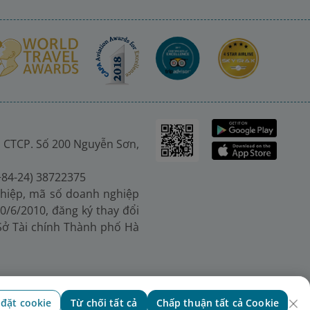
 CTCP. Số 200 Nguyễn Sơn,
(+84-24) 38722375
hiệp, mã số doanh nghiệp
0/6/2010, đăng ký thay đổi
 Sở Tài chính Thành phố Hà
 đặt cookie
Từ chối tất cả
Chấp thuận tất cả Cookie