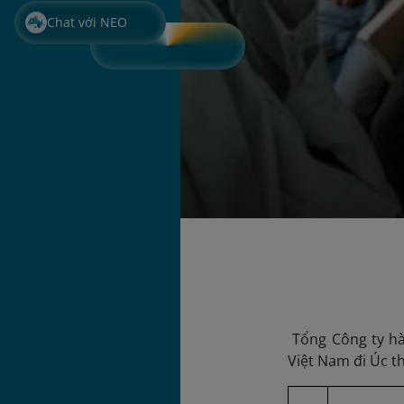
Chat với NEO
Tổng Công ty hà
Việt Nam đi Úc t