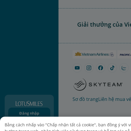
Giải thưởng của Vi
Sơ đồ trang
Liên hệ mua v
Đăng nhập
Đăng ký
Bằng cách nhấp vào "Chấp nhận tất cả cookie", bạn đồng ý với việ