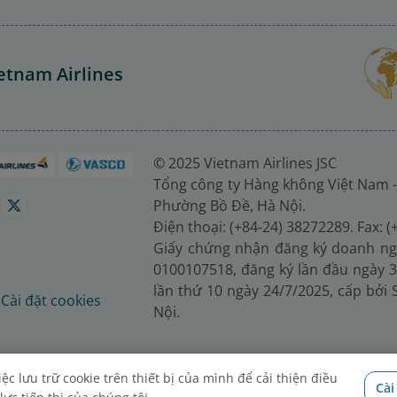
etnam Airlines
© 2025 Vietnam Airlines JSC
Tổng công ty Hàng không Việt Nam -
Phường Bồ Đề, Hà Nội.
Điện thoại: (+84-24) 38272289. Fax: 
Giấy chứng nhận đăng ký doanh ng
0100107518, đăng ký lần đầu ngày 3
lần thứ 10 ngày 24/7/2025, cấp bởi
é
Cài đặt cookies
Nội.
c lưu trữ cookie trên thiết bị của mình để cải thiện điều
Cài