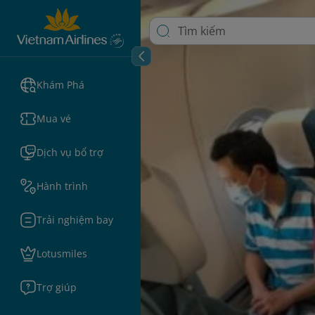
Khám Phá
Mua vé
Dịch vụ bổ trợ
Hành trình
Trải nghiệm bay
Lotusmiles
Trợ giúp