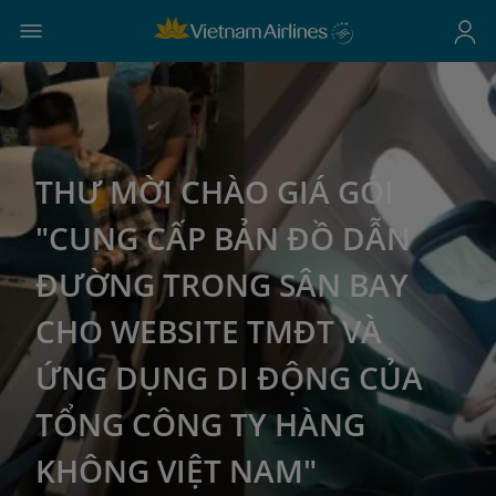
THƯ MỜI CHÀO GIÁ GÓI
"CUNG CẤP BẢN ĐỒ DẪN
ĐƯỜNG TRONG SÂN BAY
CHO WEBSITE TMĐT VÀ
ỨNG DỤNG DI ĐỘNG CỦA
TỔNG CÔNG TY HÀNG
KHÔNG VIỆT NAM"