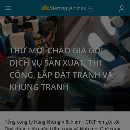
THƯ MỜI CHÀO GIÁ GÓI
DỊCH VỤ SẢN XUẤT, THI
CÔNG, LẮP ĐẶT TRANH VÀ
KHUNG TRANH
Tổng công ty Hàng không Việt Nam - CTCP xin gửi tới
Quý công ty lời chào trân trọng và kính mời Quý công