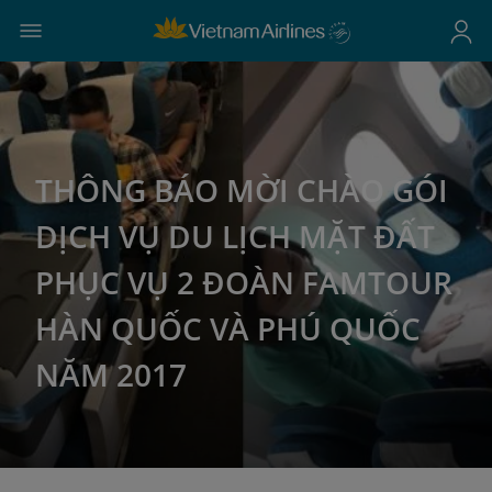
THÔNG BÁO MỜI CHÀO GÓI
DỊCH VỤ DU LỊCH MẶT ĐẤT
PHỤC VỤ 2 ĐOÀN FAMTOUR
HÀN QUỐC VÀ PHÚ QUỐC
NĂM 2017