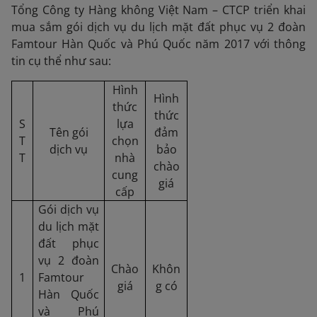
Tổng Công ty Hàng không Việt Nam – CTCP triển khai
mua sắm gói dịch vụ du lịch mặt đất phục vụ 2 đoàn
Famtour Hàn Quốc và Phú Quốc năm 2017 với thông
tin cụ thể như sau:
Hình
Hình
thức
thức
S
lựa
Tên gói
đảm
T
chọn
dịch vụ
bảo
T
nhà
chào
cung
giá
cấp
Gói dịch vụ
du lịch mặt
đất phục
vụ 2 đoàn
Chào
Khôn
1
Famtour
giá
g có
Hàn Quốc
và Phú