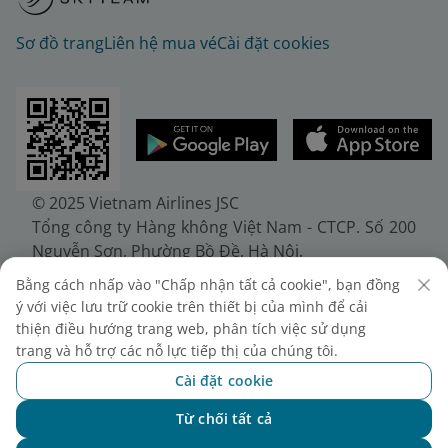
Sơ đồ trang
Liên hệ mua vé
Cài đặt cookies
© 2025 Vietnam Airlines JSC
Tổng công ty Hàng không Việt Nam - CTCP. Số 200
Nguyễn Sơn, Phường Bồ Đề, Hà Nội.
Điện thoại: (+84-24) 38272289. Fax: (+84-24)
Bằng cách nhấp vào "Chấp nhận tất cả cookie", bạn đồng
38722375
ý với việc lưu trữ cookie trên thiết bị của mình để cải
Giấy chứng nhận đăng ký doanh nghiệp, mã số
thiện điều hướng trang web, phân tích việc sử dụng
doanh nghiệp 0100107518, đăng ký lần đầu ngày
trang và hỗ trợ các nỗ lực tiếp thị của chúng tôi.
30/6/2010, đăng ký thay đổi lần thứ 10 ngày
Cài đặt cookie
24/7/2025, cấp bởi Sở Tài chính Thành phố Hà Nội.
Từ chối tất cả
Chat với NEO