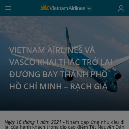
VIETNAM AIRLINES VÀ
VASCO KHAI THÁC TRỞ LẠI
ĐƯỜNG BAY THÀNH PHỐ
HỒ CHÍ MINH – RẠCH GIÁ
Ngày 16 tháng 1 năm 2021
-
Nhằm đáp ứng nhu cầu đi
lại của hành khách trong dịp cao điểm Tết Nguyên Đán