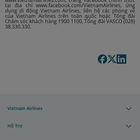
www.vietnamairlines.com, trang Facebook chính thức
tại địa chỉ www.facebook.com/VietnamAirlines, ứng
dụng di động Vietnam Airlines, liên hệ các phòng vé
của Vietnam Airlines trên toàn quốc hoặc Tổng đài
Chăm sóc khách hàng 1900 1100, Tổng đài VASCO (028)
38.330.330.
Vietnam Airlines
Hỗ Trợ