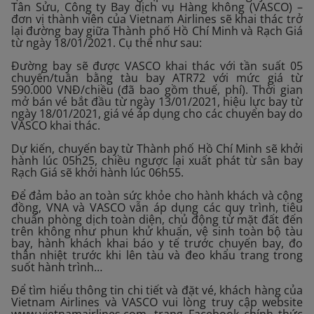
Tân Sửu, Công ty Bay dịch vụ Hàng không (VASCO) –
đơn vị thành viên của Vietnam Airlines sẽ khai thác trở
lại đường bay giữa Thành phố Hồ Chí Minh và Rạch Giá
từ ngày 18/01/2021. Cụ thể như sau:
Đường bay sẽ được VASCO khai thác với tần suất 05
chuyến/tuần bằng tàu bay ATR72 với mức giá từ
590.000 VNĐ/chiều (đã bao gồm thuế, phí). Thời gian
mở bán vé bắt đầu từ ngày 13/01/2021, hiệu lực bay từ
ngày 18/01/2021, giá vé áp dụng cho các chuyến bay do
VASCO khai thác.
Dự kiến, chuyến bay từ Thành phố Hồ Chí Minh sẽ khởi
hành lúc 05h25, chiều ngược lại xuất phát từ sân bay
Rạch Giá sẽ khởi hành lúc 06h55.
Để đảm bảo an toàn sức khỏe cho hành khách và cộng
đồng, VNA và VASCO vẫn áp dụng các quy trình, tiêu
chuẩn phòng dịch toàn diện, chủ động từ mặt đất đến
trên không như phun khử khuẩn, vệ sinh toàn bộ tàu
bay, hành khách khai báo y tế trước chuyến bay, đo
thân nhiệt trước khi lên tàu và đeo khẩu trang trong
suốt hành trình…
Để tìm hiểu thông tin chi tiết và đặt vé, khách hàng của
Vietnam Airlines và VASCO vui lòng truy cập website