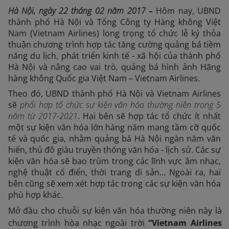
Hà Nội, ngày
22
tháng 0
2
năm 201
7
–
Hôm nay, UBND
thành phố Hà Nội và Tổng Công ty Hàng không Việt
Nam (Vietnam Airlines) long trọng tổ chức lễ ký thỏa
thuận chương trình hợp tác tăng cường quảng bá tiềm
năng du lịch, phát triển kinh tế - xã hội của thành phố
Hà Nội và nâng cao vai trò, quảng bá hình ảnh Hãng
hàng không Quốc gia Việt Nam – Vietnam Airlines.
Theo đó, UBND thành phố Hà Nội và Vietnam Airlines
sẽ
p
hối hợp tổ chức
sự kiện văn hóa thường niên trong 5
năm từ 2017-2021
. Hai bên sẽ hợp tác tổ chức ít nhất
một sự kiện văn hóa lớn hàng năm mang tầm cỡ quốc
tế và quốc gia, nhằm quảng bá Hà Nội ngàn năm văn
hiến, thủ đô giàu truyền thống văn hóa - lịch sử. Các sự
kiện văn hóa sẽ bao trùm trong các lĩnh vực âm nhạc,
nghệ thuật cổ điển, thời trang di sản… Ngoài ra, hai
bên cũng sẽ xem xét hợp tác trong các sự kiện văn hóa
phù hợp khác.
Mở đầu cho chuỗi sự kiện văn hóa thường niên này là
chương trình hòa nhạc ngoài trời
“Vietnam Airlines