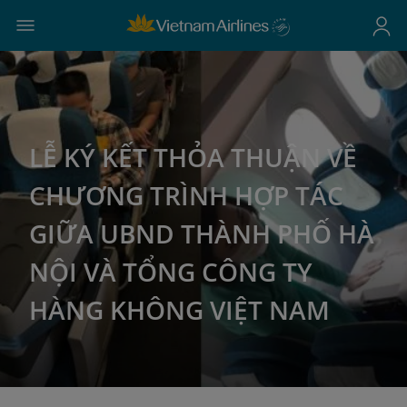
LỄ KÝ KẾT THỎA THUẬN VỀ
CHƯƠNG TRÌNH HỢP TÁC
GIỮA UBND THÀNH PHỐ HÀ
NỘI VÀ TỔNG CÔNG TY
HÀNG KHÔNG VIỆT NAM