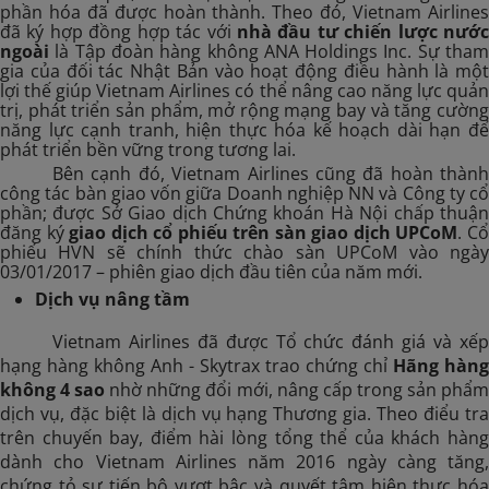
phần hóa đã được hoàn thành. Theo đó, Vietnam Airlines
đã ký hợp đồng hợp tác với
nhà đầu tư chiến lược nướ
ngoài
là Tập đoàn hàng không ANA Holdings Inc. Sự tham
gia của đối tác Nhật Bản vào hoạt động điều hành là một
lợi thế giúp Vietnam Airlines có thể nâng cao năng lực quản
trị, phát triển sản phẩm, mở rộng mạng bay và tăng cường
năng lực cạnh tranh, hiện thực hóa kế hoạch dài hạn để
phát triển bền vững trong tương lai.
Bên cạnh đó, Vietnam Airlines cũng đã hoàn thành
công tác bàn giao vốn giữa Doanh nghiệp NN và Công ty cổ
phần; được Sở Giao dịch Chứng khoán Hà Nội chấp thuận
đăng ký
giao dịch cổ phiếu trên sàn giao
dịch
UPCoM
. C
phiếu HVN sẽ chính thức chào sàn UPCoM vào ngày
03/01/2017 – phiên giao dịch đầu tiên của năm mới.
Dịch vụ nâng tầm
Vietnam Airlines đã được Tổ chức đánh giá và xếp
hạng hàng không Anh - Skytrax trao chứng chỉ
Hãng hàng
không 4 sao
nhờ những đổi mới, nâng cấp trong sản phẩ
dịch vụ, đặc biệt là dịch vụ hạng Thương gia. Theo điểu tra
trên chuyến bay, điểm hài lòng tổng thể của khách hàng
dành cho Vietnam Airlines năm 2016 ngày càng tăng,
chứng tỏ sự tiến bộ vượt bậc và quyết tâm hiện thực hóa