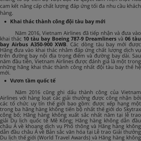
cam kết nâng cấp chất lượng đáp ứng tối đa nhu cầu khách
hàng.
Khai thác thành công đội tàu bay mới
Năm 2016, Vietnam Airlines đã tiếp nhận và đưa vào
khai thác
10 tàu bay Boeing 787-9 Dreamliners
và
06 tà
bay Airbus A350-900 XWB
. Các dòng tàu bay mới đượ
Hãng đưa vào khai thác nhằm đáp ứng chất lượng dịch vụ
trên đường bay nội địa trọng điểm và đường bay dài. Sau
năm đầu tiên, Vietnam Airlines được đánh giá là một trong
những hãng khai thác thành công nhất đội tàu bay thế hệ
mới.
Vươn tầm quốc tế
Năm 2016 cũng ghi dấu thành công của Vietnam
Airlines với hàng loạt các giải thưởng được công nhận bởi
các tổ chức uy tín thế giới bao gồm: được xếp hạng một
trong ba hãng hàng không tiến bộ nhất thế giới do Skytrax
công bố; Hãng hàng không xuất sắc nhất năm tại
lễ tra
giải Du lịch quốc tế Mê Kông; Hãng hàng không dẫn đầu
châu Á về khoang dịch vụ Phổ thông và Hãng hàng không
dẫn đầu châu Á về Bản sắc văn hóa tại Lễ trao Giải thưởng
Du lịch thế giới (World Travel Awards) và Hãng hàng không