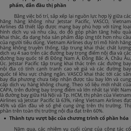
phẩm, dẫn đầu thị phần
Bằng việc bố trí, sắp xếp lại nguồn lực hợp lý giữa các
hãng hàng không như Jetstar Pacific, VASCO, Vietnam
Airlines đã thiết lập được mạng bay phù hợp với từng loại
hình dịch vụ và nhu cầu, do đó góp phần tăng hiệu quả
khai thác, đa dạng hóa sản phẩm đáp ứng tốt hơn nhu cầu
của người tiêu dùng. Vietnam Airlines duy trì mô hình hãng
hàng không truyền thống, tập trung khai thác chất lượng
dịch vụ 4 sao trên các đường bay trọng điểm nội địa và các
đường bay quốc tế đi Đông Nam Á, Đông Bắc Á, Châu Âu,
Úc. Jetstar Pacific tập trung khai thác trên các đường bay
nội địa có tính cạnh tranh cao về giá và các đường bay
quốc tế khu vực chặng ngắn. VASCO khai thác tới các sân
bay địa phương chưa tiếp nhận được tàu bay lớn và cung
cấp dịch vụ hàng không chung. Theo số liệu mới nhất của
CAPA, trên đường bay trọng điểm và lớn nhất tại Việt Nam
là đường bay giữa Hà Nội và Tp. HCM, thị phần của Vietnam
Airlines và Jetstar Pacific là 63%, riêng Vietnam Airlines đạt
45% và dẫn đầu về số ghế cung ứng trên thị trường. Thị
phần trên toàn thị trường nội địa đạt trên 60%.
Thành tựu vượt bậc của chương trình cổ phần hóa
Năm qua, các nhiệm vụ cuối cùng của công tác cổ