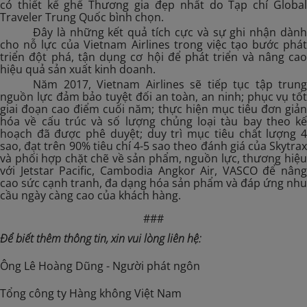
có thiết kế ghế Thương gia đẹp nhất do Tạp chí Global
Traveler Trung Quốc bình chọn.
Đây là những kết quả tích cực và sự ghi nhận dành
cho nỗ lực của Vietnam Airlines trong việc tạo bước phát
triển đột phá, tận dụng cơ hội để phát triển và nâng cao
hiệu quả sản xuất kinh doanh.
Năm 2017, Vietnam Airlines sẽ tiếp tục tập trung
nguồn lực đảm bảo tuyệt đối an toàn, an ninh; phục vụ tốt
giai đoạn cao điểm cuối năm; thực hiện mục tiêu đơn giản
hóa về cấu trúc và số lượng chủng loại tàu bay theo kế
hoạch đã được phê duyệt; duy trì mục tiêu chất lượng 4
sao, đạt trên 90% tiêu chí 4-5 sao theo đánh giá của Skytrax
và phối hợp chặt chẽ về sản phẩm, nguồn lực, thương hiệu
với Jetstar Pacific, Cambodia Angkor Air, VASCO để nâng
cao sức cạnh tranh, đa dạng hóa sản phẩm và đáp ứng nhu
cầu ngày càng cao của khách hàng.
###
Để biết thêm thông tin, xin vui lòng liên hệ:
Ông Lê Hoàng Dũng - Người phát ngôn
Tổng công ty Hàng không Việt Nam