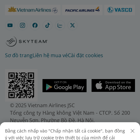
Sơ đồ trang
Liên hệ mua vé
Cài đặt cookies
© 2025 Vietnam Airlines JSC
Tổng công ty Hàng không Việt Nam - CTCP. Số 200
Nguyễn Sơn, Phường Bồ Đề, Hà Nội.
Điện thoại: (+84-24) 38272289. Fax: (+84-24)
Bằng cách nhấp vào "Chấp nhận tất cả cookie", bạn đồng
38722375
ý với việc lưu trữ cookie trên thiết bị của mình để cải