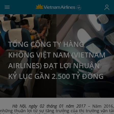
TỔNG CÔNG TY HÀNG
KHÔNG VIỆT NAM (VIETNAM
AIRLINES) ĐẠT LỢI NHUẬN
KỶ LỤC GẦN 2.500 TỶ ĐỒNG
Hà Nội, ngày
02
tháng
01
năm 201
7
– Năm 2016
những thuận lợi từ sự tăng trưởng của thị trường vận tải