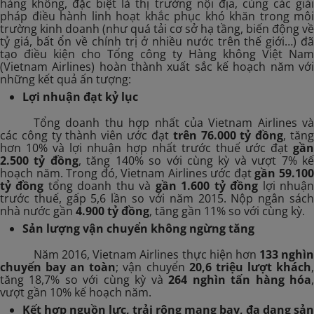
hàng không, đặc biệt là thị trường nội địa, cùng các giải
pháp điều hành linh hoạt khắc phục khó khăn trong môi
trường kinh doanh (như quá tải cơ sở hạ tầng, biến động về
tỷ giá, bất ổn về chính trị ở nhiều nước trên thế giới…) đã
tạo điều kiện cho Tổng công ty Hàng không Việt Nam
(Vietnam Airlines) hoàn thành xuất sắc kế hoạch năm với
những kết quả ấn tượng:
Lợi nhuận đạt kỷ lục
Tổng doanh thu hợp nhất của Vietnam Airlines và
các công ty thành viên ước đạt
trên 76.000 tỷ đồng
, tăn
hơn 10% và lợi nhuận hợp nhất trước thuế ước đạt
gần
2.500 tỷ đồng
, tăng 140% so với cùng kỳ và vượt 7% k
hoạch năm. Trong đó, Vietnam Airlines ước đạt
gần 59.10
tỷ đồng
tổng doanh thu và
gần 1.600 tỷ đồng
lợi nhuậ
trước thuế, gấp 5,6 lần so với năm 2015. Nộp ngân sách
nhà nước gần
4.900 tỷ đồng
, tăng gần 11% so với cùng kỳ.
Sản lượng vận chuyển không ngừng tăng
Năm 2016, Vietnam Airlines thực hiện hơn
133
nghìn
chuyến bay an toàn
; vận chuyển
20,6 triệu lượt khách
tăng 18,7% so với cùng kỳ và
264 nghìn tấn hàng hóa
vượt gần 10% kế hoạch năm.
Kết hợp nguồn lực, trải rộng mạng bay, đa dạng sản