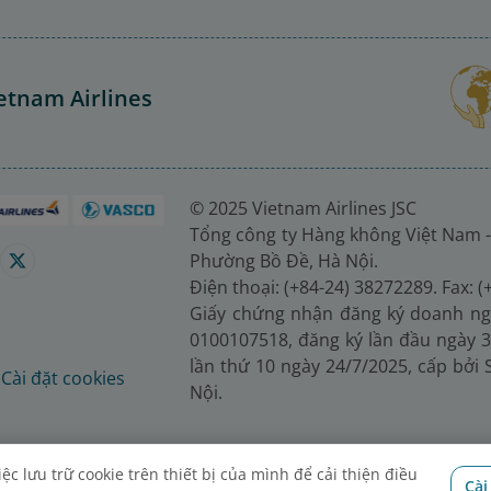
etnam Airlines
© 2025 Vietnam Airlines JSC
Tổng công ty Hàng không Việt Nam -
Phường Bồ Đề, Hà Nội.
Điện thoại: (+84-24) 38272289. Fax: 
Giấy chứng nhận đăng ký doanh ng
0100107518, đăng ký lần đầu ngày 3
lần thứ 10 ngày 24/7/2025, cấp bởi
é
Cài đặt cookies
Nội.
c lưu trữ cookie trên thiết bị của mình để cải thiện điều
Cài