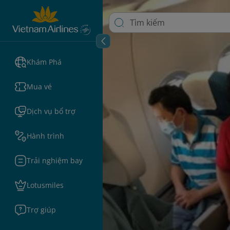
Khám Phá
Mua vé
Dịch vụ bổ trợ
Hành trình
Trải nghiệm bay
Lotusmiles
Trợ giúp