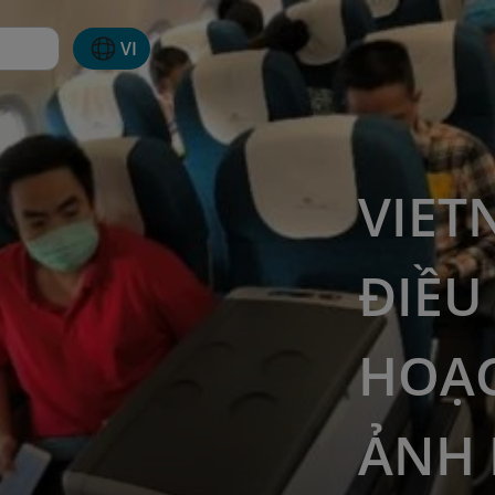
VI
VIET
ĐIỀU
HOẠC
ẢNH