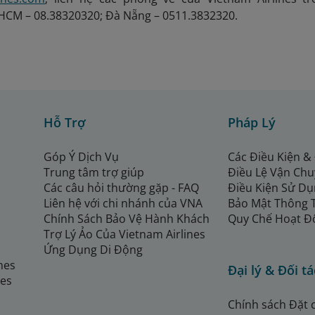
 HCM – 08.38320320; Đà Nẵng – 0511.3832320.
Hỗ Trợ
Pháp Lý
Góp Ý Dịch Vụ
Các Điều Kiện &
Trung tâm trợ giúp
Điều Lệ Vận Ch
Các câu hỏi thường gặp - FAQ
Điều Kiện Sử Dụ
Liên hệ với chi nhánh của VNA
Bảo Mật Thông 
Chính Sách Bảo Vệ Hành Khách
Quy Chế Hoạt Đ
Trợ Lý Ảo Của Vietnam Airlines
Ứng Dụng Di Động
ines
Đại lý & Đối tá
nes
Chính sách Đặt 