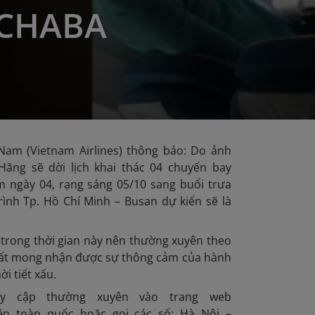
CHABA
Nam (Vietnam Airlines) thông báo: Do ảnh
ng sẽ dời lịch khai thác 04 chuyến bay
 ngày 04, rạng sáng 05/10 sang buổi trưa
ình Tp. Hồ Chí Minh – Busan dự kiến sẽ là
 trong thời gian này nên thường xuyên theo
ng rất mong nhận được sự thông cảm của hành
i tiết xấu.
ruy cập thường xuyên vào trang web
rên toàn quốc hoặc gọi các số: Hà Nội –