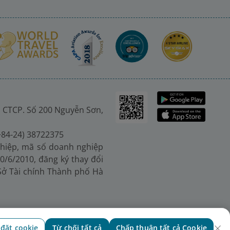
 CTCP. Số 200 Nguyễn Sơn,
(+84-24) 38722375
hiệp, mã số doanh nghiệp
0/6/2010, đăng ký thay đổi
 Sở Tài chính Thành phố Hà
 đặt cookie
Từ chối tất cả
Chấp thuận tất cả Cookie