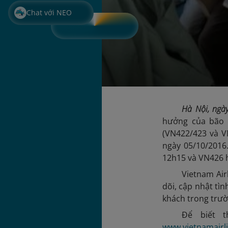
Chat với NEO
Hà Nội, ng
hưởng của bão 
(VN422/423 và V
ngày 05/10/2016
12h15 và VN426 h
Vietnam Air
dõi, cập nhật tì
khách trong trườn
Để biết t
www.vietnamairl