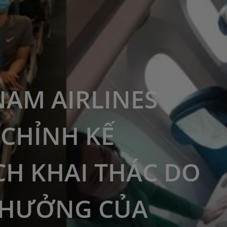
NAM AIRLINES
 CHỈNH KẾ
H KHAI THÁC DO
 HƯỞNG CỦA