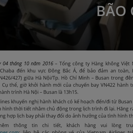
BÃO 
ày
04
tháng
10
năm 2016
– Tổng công ty Hàng không Việt 
Chaba đến khu vực Đông Bắc Á, để bảo đảm an toàn, Hã
N426/427) giữa Hà Nội/Tp. Hồ Chí Minh – Busan trong đêm
. Cụ thể, giờ khởi hành mới của chuyến bay VN422 hành tr
ành trình Hà Nội – Busan là 13h15.
lines khuyến nghị hành khách có kế hoạch đến/đi từ Busan
nh hình thời tiết nhằm chủ động trong lịch trình đi lại. Hã
g hợp lịch bay phải thay đổi do ảnh hưởng của tình hình thờ
hêm thông tin chi tiết, khách hàng vui lòng t
ines.com
; liên hệ các phòng vé của Vietnam Airlines t