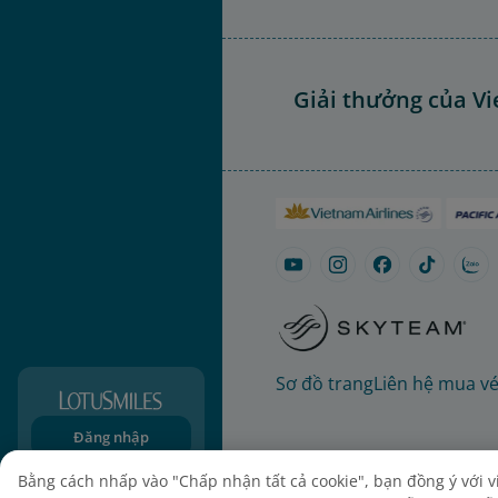
Giải thưởng của Vi
Sơ đồ trang
Liên hệ mua v
Đăng nhập
Đăng ký
Bằng cách nhấp vào "Chấp nhận tất cả cookie", bạn đồng ý với việ