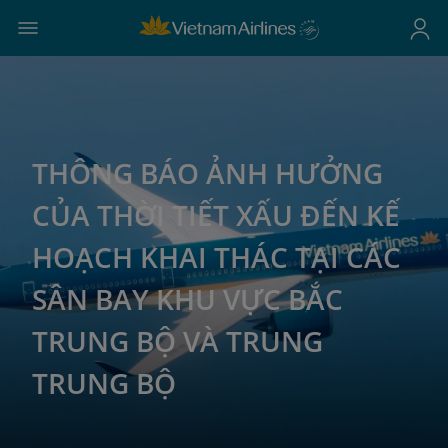
THÔNG BÁO ẢNH HƯỞNG
CỦA THỜI TIẾT XẤU ĐẾN KẾ
HOẠCH KHAI THÁC TẠI CÁC
SÂN BAY KHU VỰC BẮC
TRUNG BỘ VÀ TRUNG
TRUNG BỘ