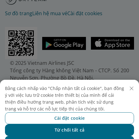
Sơ đồ trang
Liên hệ mua vé
Cài đặt cookies
© 2025 Vietnam Airlines JSC
Tổng công ty Hàng không Việt Nam - CTCP. Số 200
Nguyễn Sơn, Phường Bồ Đề, Hà Nội.
Điện thoại: (+84-24) 38272289. Fax: (+84-24)
Bằng cách nhấp vào "Chấp nhận tất cả cookie", bạn đồng
38722375
ý với việc lưu trữ cookie trên thiết bị của mình để cải
Giấy chứng nhận đăng ký doanh nghiệp, mã số
thiện điều hướng trang web, phân tích việc sử dụng
doanh nghiệp 0100107518, đăng ký lần đầu ngày
trang và hỗ trợ các nỗ lực tiếp thị của chúng tôi.
30/6/2010, đăng ký thay đổi lần thứ 10 ngày
Cài đặt cookie
24/7/2025, cấp bởi Sở Tài chính Thành phố Hà Nội.
Từ chối tất cả
Chat với NEO