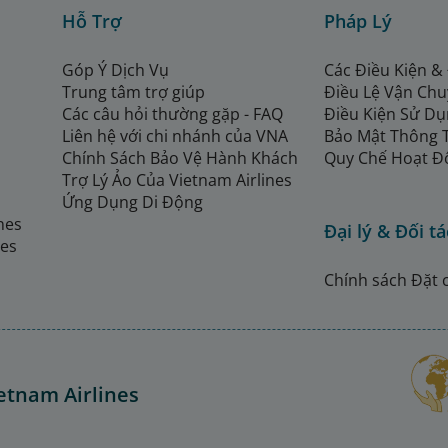
Hỗ Trợ
Pháp Lý
Góp Ý Dịch Vụ
Các Điều Kiện &
Trung tâm trợ giúp
Điều Lệ Vận Ch
Các câu hỏi thường gặp - FAQ
Điều Kiện Sử Dụ
Liên hệ với chi nhánh của VNA
Bảo Mật Thông 
Chính Sách Bảo Vệ Hành Khách
Quy Chế Hoạt Đ
Trợ Lý Ảo Của Vietnam Airlines
Ứng Dụng Di Động
ines
Đại lý & Đối tá
nes
Chính sách Đặt 
etnam Airlines