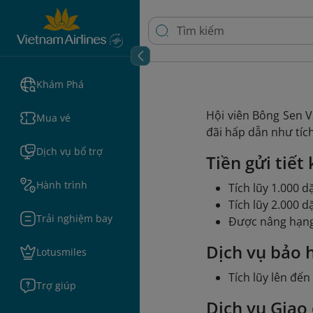
Khám Phá
Hội viên Bông Sen V
Mua vé
đãi hấp dẫn như tíc
Dịch vụ bổ trợ
Tiền gửi tiết
Hành trình
Tích lũy 1.000 
Tích lũy 2.000 
Trải nghiệm bay
Được nâng hạng T
Dịch vụ bảo 
Lotusmiles
Tích lũy lên đ
Trợ giúp
Dịch vụ Giao 