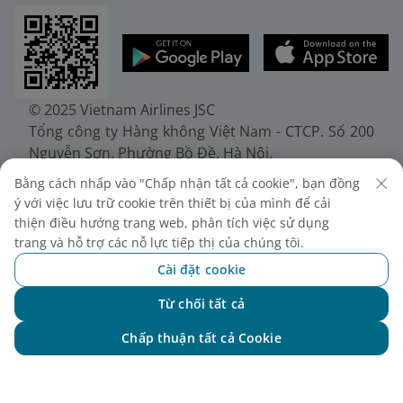
© 2025 Vietnam Airlines JSC
Tổng công ty Hàng không Việt Nam - CTCP. Số 200
Nguyễn Sơn, Phường Bồ Đề, Hà Nội.
Điện thoại: (+84-24) 38272289. Fax: (+84-24)
Bằng cách nhấp vào "Chấp nhận tất cả cookie", bạn đồng
38722375
ý với việc lưu trữ cookie trên thiết bị của mình để cải
Giấy chứng nhận đăng ký doanh nghiệp, mã số
thiện điều hướng trang web, phân tích việc sử dụng
doanh nghiệp 0100107518, đăng ký lần đầu ngày
trang và hỗ trợ các nỗ lực tiếp thị của chúng tôi.
30/6/2010, đăng ký thay đổi lần thứ 10 ngày
Cài đặt cookie
24/7/2025, cấp bởi Sở Tài chính Thành phố Hà Nội.
Từ chối tất cả
Chat với NEO
Chấp thuận tất cả Cookie