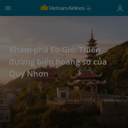
Khám phá Eo Gió: Thiên
đường biển hoang sơ của
Quy Nhơn