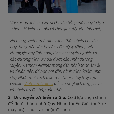
Với các du khách ở xa, di chuyển bằng máy bay là lựa
chọn tiết kiệm chi phí và thời gian (Nguồn: Internet).
Hiện nay, Vietnam Airlines khai thác nhiều chuyến
bay thẳng đến sân bay Phù Cát (Quy Nhơn). Với
khung giờ bay linh hoạt, dịch vụ chuyên nghiệp và
các chương trình ưu đãi được cập nhật thường
xuyên, Vietnam Airlines mang đến hành trình êm ái
và thuận tiện, để bạn bắt đầu hành trình khám phá
Quy Nhơn một cách trọn vẹn. Nhanh tay truy cập
website
Vietnam Airlines
để cập nhật lịch bay, giá vé
và nhiều ưu đãi hấp dẫn nhé!
2 - Di chuyển tới biển Eo Gió:
Có 3 lựa chọn chính
để đi từ thành phố Quy Nhơn tới Eo Gió: thuê xe
máy hoặc thuê taxi hoặc đi cano.