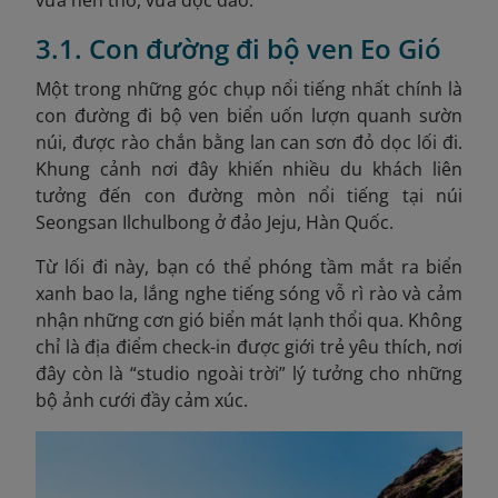
vừa nên thơ, vừa độc đáo.
3.1. Con đường đi bộ ven Eo Gió
Một trong những góc chụp nổi tiếng nhất chính là
con đường đi bộ ven biển uốn lượn quanh sườn
núi, được rào chắn bằng lan can sơn đỏ dọc lối đi.
Khung cảnh nơi đây khiến nhiều du khách liên
tưởng đến con đường mòn nổi tiếng tại núi
Seongsan Ilchulbong ở đảo Jeju, Hàn Quốc.
Từ lối đi này, bạn có thể phóng tầm mắt ra biển
xanh bao la, lắng nghe tiếng sóng vỗ rì rào và cảm
nhận những cơn gió biển mát lạnh thổi qua. Không
chỉ là địa điểm check-in được giới trẻ yêu thích, nơi
đây còn là “studio ngoài trời” lý tưởng cho những
bộ ảnh cưới đầy cảm xúc.