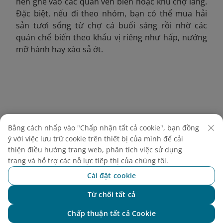
nên ghé vào các quán ven biển hoặc khu chợ làng.
Đặc biệt, nếu đi theo nhóm, bạn có thể mua hải
sản tươi sống từ chợ cá buổi sáng rồi nhờ các
quán chế biến theo khẩu vị riêng như hấp, nướng
mỡ hành hay xào sả ớt.
Bằng cách nhấp vào "Chấp nhận tất cả cookie", bạn đồng
ý với việc lưu trữ cookie trên thiết bị của mình để cải
thiện điều hướng trang web, phân tích việc sử dụng
trang và hỗ trợ các nỗ lực tiếp thị của chúng tôi.
Cài đặt cookie
Từ chối tất cả
Chat với NEO
Thưởng thức hải sản tại các làng chài gần Eo Gió
Chấp thuận tất cả Cookie
(Nguồn: Internet).