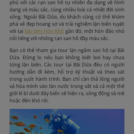
phú với các rạn san hô tự nhiên đa dạng về hình
dạng và màu sắc, cùng nhiều loài cá nhiệt đới sinh
sống. Ngoài Bãi Dứa, du khách cũng có thể khám
phá vẻ đẹp hoang sơ và trải nghiệm lặn biển tuyệt
vời tại
bãi tắm Hòn Khô
gần đó, một hòn đảo nhỏ
nổi tiếng với những rạn san hô đầy màu sắc.
Bạn có thể t
ham gia tour lặn ngắm san hô tại Bãi
Dứa. Đừng lo nếu bạn không biết bơi hay chưa
từng lặn biển. Các tour tại Bãi Dứa đều có người
hướng dẫn đi kèm, hỗ trợ kỹ thuật và theo sát
trong suốt hành trình. Bạn chỉ cần thả lỏng người
và hòa mình vào làn nước trong vắt và cả một thế
giới kì bí dưới đáy biển sẽ hiện ra, sống động và mê
hoặc đến khó rời.