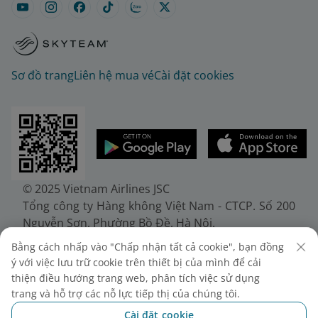
Sơ đồ trang
Liên hệ mua vé
Cài đặt cookies
© 2025 Vietnam Airlines JSC
Tổng công ty Hàng không Việt Nam - CTCP. Số 200
Nguyễn Sơn, Phường Bồ Đề, Hà Nội.
Điện thoại: (+84-24) 38272289. Fax: (+84-24)
Bằng cách nhấp vào "Chấp nhận tất cả cookie", bạn đồng
38722375
ý với việc lưu trữ cookie trên thiết bị của mình để cải
Giấy chứng nhận đăng ký doanh nghiệp, mã số
thiện điều hướng trang web, phân tích việc sử dụng
doanh nghiệp 0100107518, đăng ký lần đầu ngày
trang và hỗ trợ các nỗ lực tiếp thị của chúng tôi.
30/6/2010, đăng ký thay đổi lần thứ 10 ngày
Cài đặt cookie