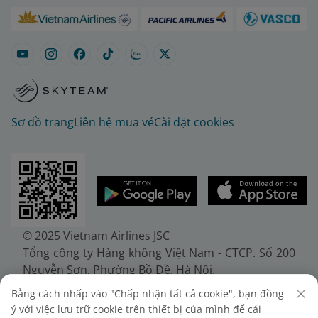
Sơ đồ trang
Liên hệ mua vé
Cài đặt cookies
© 2025 Vietnam Airlines JSC
Tổng công ty Hàng không Việt Nam - CTCP. Số 200
Nguyễn Sơn, Phường Bồ Đề, Hà Nội.
Điện thoại: (+84-24) 38272289. Fax: (+84-24)
Bằng cách nhấp vào "Chấp nhận tất cả cookie", bạn đồng
38722375
ý với việc lưu trữ cookie trên thiết bị của mình để cải