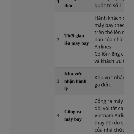
1
quốc tế số 1
thác
Hành khách có mặ
máy bay theo đún
trên thẻ lên máy
Thời gian
dẫn của nhân viê
2
lên máy bay
Airlines.
Có lối riêng cho 
và khách ưu tiên.
Khu vực
Khu vực nhận hành
3
nhận hành
ga đến.
lý
Cổng ra máy bay 
đối với tất cả cá
Cổng ra
Vietnam Airlines.
4
máy bay
thay đổi do sự đi
của nhà chức trá