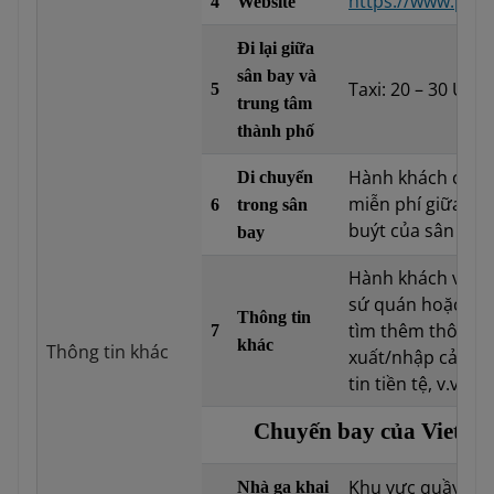
https://www.pert
4
Website
Đi lại giữa
sân bay và
Taxi: 20 – 30 USD
5
trung tâm
thành phố
Hành khách có th
Di chuyển
miễn phí giữa cá
6
trong sân
buýt của sân bay.
bay
Hành khách vui lò
sứ quán hoặc Lã
Thông tin
tìm thêm thông ti
7
khác
Thông tin khác
xuất/nhập cảnh, 
tin tiền tệ, v.v.
Chuyến bay của Vietnam
Khu vực quầy thủ
Nhà ga khai