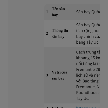
Tên sân
Sân bay Quốc tế 
1
bay
Sân bay Quốc tế 
tích rộng hơn 2,1
Thông tin
2
bay chính của Per
sân bay
bang Tây Úc.
Cách trung tâm 
khoảng 15 km. Cá
nổi tiếng là thàn
Fremantle 28 km.
Vị trí của
lịch sử và nền v
3
sân bay
với Bảo tàng Biển
Fremantle, Nhà 
Roundhouse – tò
Tây Úc.