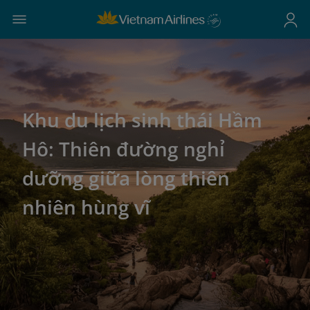
Khu du lịch sinh thái Hầm
Hô: Thiên đường nghỉ
dưỡng giữa lòng thiên
nhiên hùng vĩ