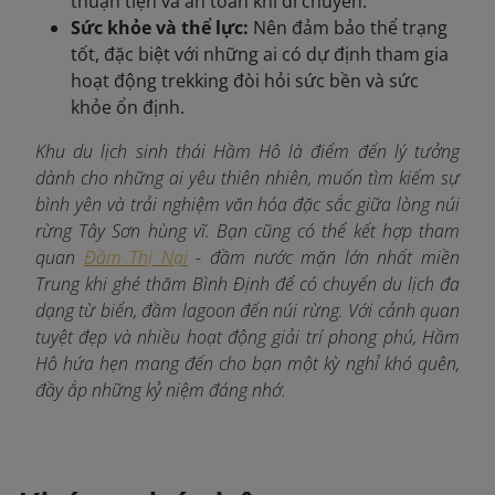
thuận tiện và an toàn khi di chuyển.
Sức khỏe và thể lực:
Nên đảm bảo thể trạng
tốt, đặc biệt với những ai có dự định tham gia
hoạt động trekking đòi hỏi sức bền và sức
khỏe ổn định.
Khu du lịch sinh thái Hầm Hô là điểm đến lý tưởng
dành cho những ai yêu thiên nhiên, muốn tìm kiếm sự
bình yên và trải nghiệm văn hóa đặc sắc giữa lòng núi
rừng Tây Sơn hùng vĩ. Bạn cũng có thể kết hợp tham
quan
Đầm Thị Nại
- đầm nước mặn lớn nhất miền
Trung khi ghé thăm Bình Định để có chuyến du lịch đa
dạng từ biển, đầm lagoon đến núi rừng. Với cảnh quan
tuyệt đẹp và nhiều hoạt động giải trí phong phú, Hầm
Hô hứa hẹn mang đến cho bạn một kỳ nghỉ khó quên,
đầy ắp những kỷ niệm đáng nhớ.