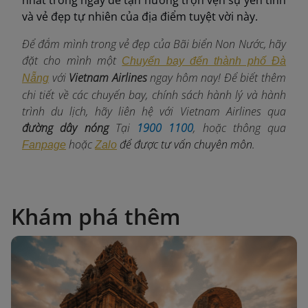
nhất trong ngày để tận hưởng trọn vẹn sự yên tĩnh
và vẻ đẹp tự nhiên của địa điểm tuyệt vời này.
Để đắm mình trong vẻ đẹp của Bãi biển Non Nước, hãy
đặt cho mình một
Chuyến bay đến thành phố Đà
với
Vietnam Airlines
ngay
hôm nay! Để biết thêm
Nẵng
chi tiết về các chuyến bay, chính sách hành lý và hành
trình du lịch, hãy liên hệ với Vietnam Airlines qua
đường dây nóng
Tại
1900 1100
, hoặc thông qua
hoặc
để được tư vấn chuyên môn.
Fanpage
Zalo
Khám phá thêm