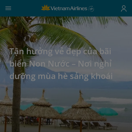
Tận hưởng vẻ đẹp của bãi
biển Non Nước – Nơi nghỉ
dưỡng mùa hè sảng khoái