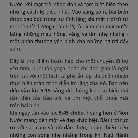
Nước, khi mặt trời chào đón và tạm biệt biển theo
những cách kỳ diệu nhất. Vào sáng sớm, bãi biển
được bao bọc trong sự tĩnh lặng khi mặt trời từ từ
mọc lên từ đường chân trời, tô điểm cho mặt nước
bằng những màu hồng, vàng và tím nhẹ nhàng -
một phần thưởng yên bình cho những người dậy
sớm.
Đây là thời điểm hoàn hảo cho một chuyến đi bộ
yên tĩnh, buổi tập yoga hoặc chỉ đơn giản là ngồi
trên cát với một tách cà phê ấm áp khi thiên nhiên
thực hiện màn trình diễn im lặng của nó. Bạn nên
đến vào lúc 5:15 sáng
để chứng kiến ​​sự biến đổi
dần dần của bầu trời và tìm một chỗ thoải mái
trên bãi biển.​
Khi ngày tàn vào lúc
5:45 chiều
,
hoàng hôn ở Non
Nước mang đến một vẻ đẹp khác biệt. Bầu trời rực
rỡ với sắc cam và đỏ đậm hơn, phản chiếu trên
những con sóng nhẹ nhàng trong khi Ngũ Hành