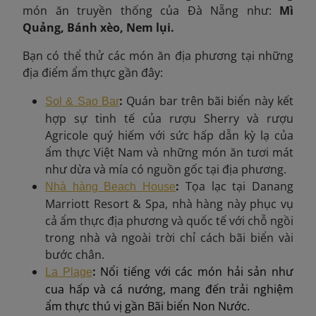
món ăn truyền thống của Đà Nẵng như:
Mì
Quảng, Bánh xèo, Nem lụi.
Bạn có thể thử các món ăn địa phương tại những
địa điểm ẩm thực gần đây:
:
Quán bar trên bãi biển này kết
Sol & Sao Bar
hợp sự tinh tế của rượu Sherry và rượu
Agricole quý hiếm với sức hấp dẫn kỳ lạ của
ẩm thực Việt Nam và những món ăn tươi mát
như dừa và mía có nguồn gốc tại địa phương.
:
Tọa lạc tại Danang
Nhà hàng Beach House
Marriott Resort & Spa, nhà hàng này phục vụ
cả ẩm thực địa phương và quốc tế với chỗ ngồi
trong nhà và ngoài trời chỉ cách bãi biển vài
bước chân.
:
Nổi tiếng với các món hải sản như
La Plage
cua hấp và cá nướng, mang đến trải nghiệm
ẩm thực thú vị gần Bãi biển Non Nước.