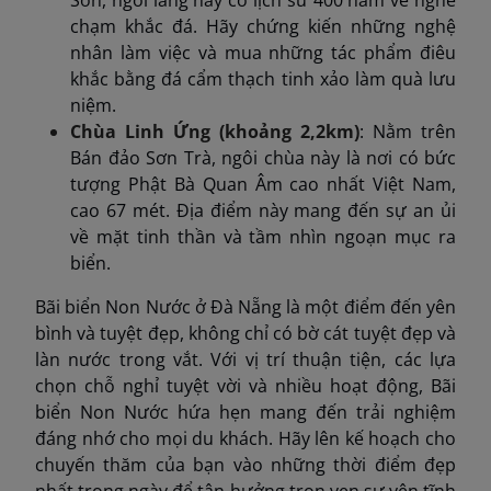
Sơn, ngôi làng này có lịch sử 400 năm về nghề
chạm khắc đá. Hãy chứng kiến ​​những nghệ
nhân làm việc và mua những tác phẩm điêu
khắc bằng đá cẩm thạch tinh xảo làm quà lưu
niệm.​
Chùa Linh Ứng (khoảng 2,2km)
: Nằm trên
Bán đảo Sơn Trà, ngôi chùa này là nơi có bức
tượng Phật Bà Quan Âm cao nhất Việt Nam,
cao 67 mét. Địa điểm này mang đến sự an ủi
về mặt tinh thần và tầm nhìn ngoạn mục ra
biển.​
Bãi biển Non Nước ở Đà Nẵng là một điểm đến yên
bình và tuyệt đẹp, không chỉ có bờ cát tuyệt đẹp và
làn nước trong vắt. Với vị trí thuận tiện, các lựa
chọn chỗ nghỉ tuyệt vời và nhiều hoạt động, Bãi
biển Non Nước hứa hẹn mang đến trải nghiệm
đáng nhớ cho mọi du khách. Hãy lên kế hoạch cho
chuyến thăm của bạn vào những thời điểm đẹp