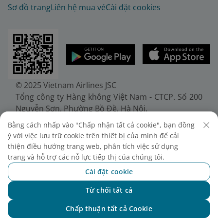
Sơ đồ trang
Liên hệ mua vé
Cài đặt cookies
© 2025 Vietnam Airlines JSC
Tổng công ty Hàng không Việt Nam - CTCP. Số 200
Nguyễn Sơn, Phường Bồ Đề, Hà Nội.
Điện thoại: (+84-24) 38272289. Fax: (+84-24)
Bằng cách nhấp vào "Chấp nhận tất cả cookie", bạn đồng
38722375
ý với việc lưu trữ cookie trên thiết bị của mình để cải
Giấy chứng nhận đăng ký doanh nghiệp, mã số
thiện điều hướng trang web, phân tích việc sử dụng
doanh nghiệp 0100107518, đăng ký lần đầu ngày
trang và hỗ trợ các nỗ lực tiếp thị của chúng tôi.
30/6/2010, đăng ký thay đổi lần thứ 10 ngày
Cài đặt cookie
24/7/2025, cấp bởi Sở Tài chính Thành phố Hà Nội.
Từ chối tất cả
Chat với NEO
Chấp thuận tất cả Cookie