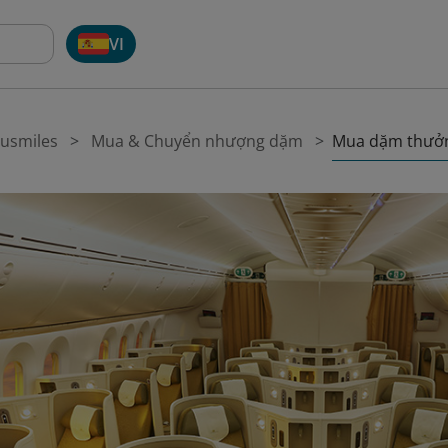
VI
Mua dặm thưở
tusmiles
Mua & Chuyển nhượng dặm