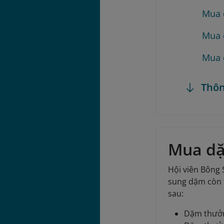
Mua 
Mua 
Mua 
Thôn
Mua dặ
Hội viên Bông
sung dặm còn t
sau:
Dặm thưởng