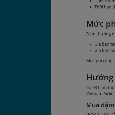
Dặm thưởng
Thời hạn 
Mức ph
Dặm thưởng đượ
Giá bán t
Giá bán tạ
Mức phí cùng c
Hướng
Có 03 hình thứ
Vietnam Airline
Mua dặm 
Bước 1: Truy c