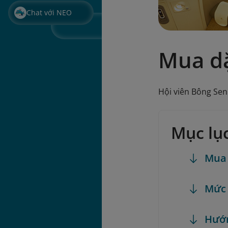
Chat với NEO
Mua d
Hội viên Bông Se
Mục lụ
Mua 
Mức
Hướ