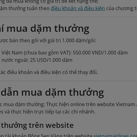
 đã mua không có giá trị để xét hạng thẻ;
dặm thưởng tuân theo
điều khoản và điều kiện
của chương t
í mua dặm thưởng
c bán theo gói với giá trị 1.000 dặm/gói:
ại Việt Nam (chưa bao gồm VAT): 550.000 VND/1.000 dặm
i nước ngoài: 25 USD/1.000 dặm
ác điều khoản và điều kiện có thể thay đổi.
 dẫn mua dặm thưởng
c mua dặm thưởng: Thực hiện online trên website Vietnam Ai
s và thực hiện trực tiếp tại các chi nhánh.
thưởng trên website
ập tài khoản Bông Sen Vàng trên website
vietnamairlines.c