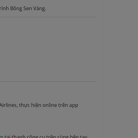
rình Bông Sen Vàng.
rlines, thực hiện online trên app
om
tại thanh công cụ trên cùng bên tay