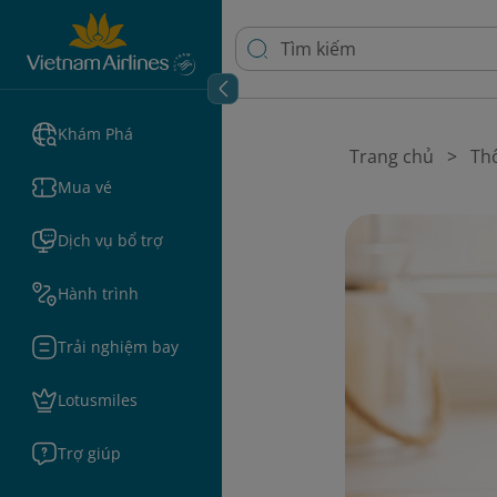
Khám Phá
Trang chủ
Thô
Mua vé
Dịch vụ bổ trợ
Hành trình
Trải nghiệm bay
Lotusmiles
Trợ giúp