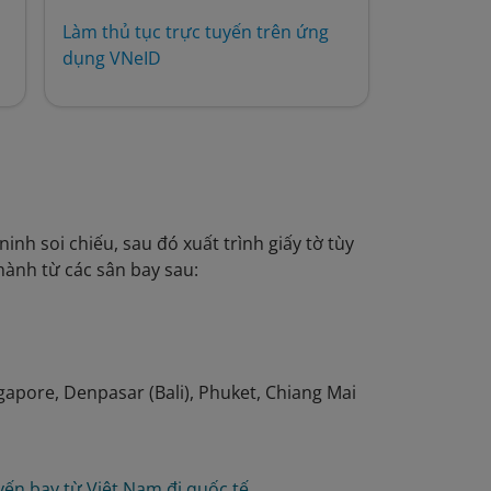
Làm thủ tục trực tuyến trên ứng
dụng VNeID
inh soi chiếu, sau đó xuất trình giấy tờ tùy
hành từ các sân bay sau:
gapore, Denpasar (Bali), Phuket, Chiang Mai
ến bay từ Việt Nam đi quốc tế
.