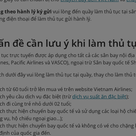
 theo hành lý ký gửi
vui lòng đến quầy làm thủ tục tại sân
ng điện thoại để làm thủ tục gửi hành lý.
ấn đề cần lưu ý khi làm thủ t
 tục trực tuyến được áp dụng cho tất cả các sân bay nội địa
ines, Pacific Airlines và VASCO), ngoại trừ Sân bay quốc tế
h dưới đây vui lòng làm thủ tục tại quầy, thay cho làm thủ
h từ 60 tuổi trở lên mua vé trên website Vietnam Airlines;
h yêu cầu dịch vụ đặc biệt (trừ
dịch vụ suất ăn đặc biệt
);
h đi cùng trẻ nhỏ dưới 02 tuổi;
h thực hiện chuyến bay quốc tế và sử dụng các loại hộ chiế
g vụ, hộ chiếu ngoại giao...);
h thực hiện chuyến bay quốc tế và không có vé cho chặng ba
định của quốc gia đến.