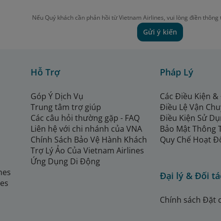
Nếu Quý khách cần phản hồi từ Vietnam Airlines, vui lòng điền thông 
Gửi ý kiến
Hỗ Trợ
Pháp Lý
tại đây
Góp Ý Dịch Vụ
Các Điều Kiện &
Trung tâm trợ giúp
Điều Lệ Vận Ch
Các câu hỏi thường gặp - FAQ
Điều Kiện Sử Dụ
Liên hệ với chi nhánh của VNA
Bảo Mật Thông 
Chính Sách Bảo Vệ Hành Khách
Quy Chế Hoạt Đ
Trợ Lý Ảo Của Vietnam Airlines
Ứng Dụng Di Động
ines
Đại lý & Đối tá
nes
Chính sách Đặt 