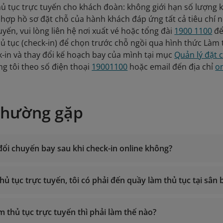
hủ tục trực tuyến cho khách đoàn: không giới hạn số lượng 
hợp hồ sơ đặt chỗ của hành khách đáp ứng tất cả tiêu chí
uyến, vui lòng liên hệ nơi xuất vé hoặc tổng đài
1900 1100
để
ủ tục (check-in) để chọn trước chỗ ngồi qua hình thức Làm 
-in và thay đổi kế hoạch bay của mình tại mục
Quản lý đặt 
g tôi theo số điện thoại
19001100
hoặc email đến địa chỉ
o
thường gặp
 đổi chuyến bay sau khi check-in online không?
thủ tục trực tuyến, tôi có phải đến quầy làm thủ tục tại sâ
n: Truy cập mục "
Quản lý đặt chỗ
"-"Trợ giúp sau bán"-"Gỡ ch
m thủ tục trực tuyến thì phải làm thế nào?
 bay: Truy cập mục "
Quản lý đặt chỗ
" - "Hỗ trợ sau bán" - 