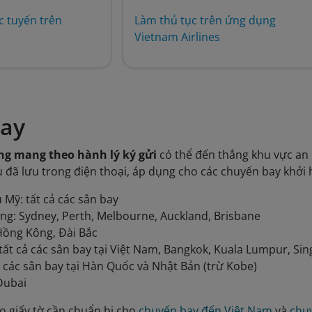
c tuyến trên
Làm thủ tục trên ứng dụng
Vietnam Airlines
bay
g mang theo hành lý ký gửi
có thể đến thẳng khu vực an n
u đã lưu trong điện thoại, áp dụng cho các chuyến bay khởi 
 Mỹ: tất cả các sân bay
g: Sydney, Perth, Melbourne, Auckland, Brisbane
Hồng Kông, Đài Bắc
ất cả các sân bay tại Việt Nam, Bangkok, Kuala Lumpur, Sin
ả các sân bay tại Hàn Quốc và Nhật Bản (trừ Kobe)
Dubai
o giấy tờ cần chuẩn bị cho
chuyến bay đến Việt Nam
và
chuy