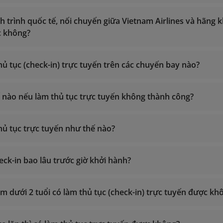
ặc truy cập mục "Quản lý đặt chỗ" - "Các dịch vụ bổ trợ" - "Đ
mang theo hành lý ký gửi, Quý khách đến thẳng khu vực an n
h trình quốc tế, nối chuyến giữa Vietnam Airlines và hãng k
 lý ký gửi, Quý khách đến quầy gửi hành lý hoặc quầy làm th
onlinesupport@vietnamairlines.com
c không?
thủ tục (check-in) trực tuyến trên các chuyến bay nào?
tại đây
ế nào nếu làm thủ tục trực tuyến không thành công?
thủ tục trực tuyến như thế nào?
tục tại quầy
Làm thủ tụ
 tại Kiosk (tại sân bay)
Hướng dẫn làm thủ tục trực tuyến
eck-in bao lâu trước giờ khởi hành?
 em dưới 2 tuổi có làm thủ tục (check-in) trực tuyến được kh