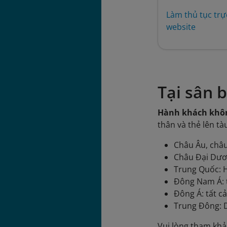
Làm thủ tục trự
website
Tại sân 
Hành khách khôn
thân và thẻ lên tà
Châu Âu, châu
Châu Đại Dươn
Trung Quốc: 
Đông Nam Á: t
Đông Á: tất c
Trung Đông: 
Vui lòng tham khả