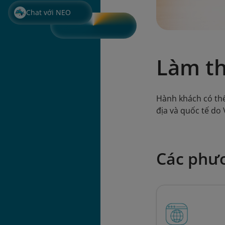
Chat với NEO
Làm th
Hành khách có thể 
địa và quốc tế 
Các phươ