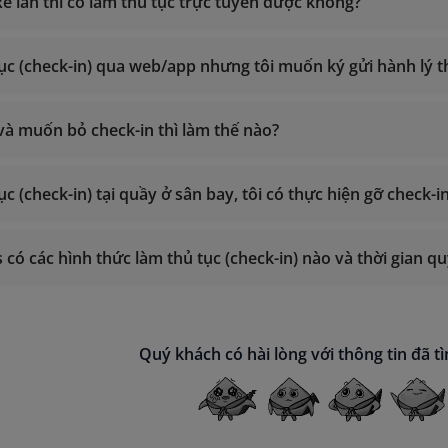
xe lăn thì có làm thủ tục trực tuyến được không?
tại đây
tục (check-in) qua web/app nhưng tôi muốn ký gửi hành lý t
tại đây
 và muốn bỏ check-in thì làm thế nào?
Quản lý đặt chỗ
ục (check-in) tại quầy ở sân bay, tôi có thực hiện gỡ check
s có các hình thức làm thủ tục (check-in) nào và thời gian q
thủ tục
Quý khách có hài lòng với thông tin đã t