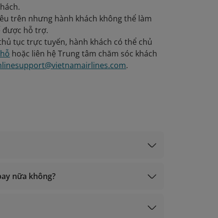
khách.
 nêu trên nhưng hành khách không thể làm
 được hỗ trợ.
thủ tục trực tuyến, hành khách có thể chủ
chỗ
hoặc liên hệ Trung tâm chăm sóc khách
nlinesupport@vietnamairlines.com
.
n bay nữa không?
eck-in" trên website của Vietnam Airlines.
"Thay đổi chuyến bay" trên website Vietnam