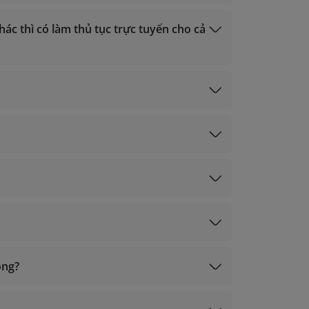
ổi vé tự động" trên app của Vietnam Airlines.
inh soi chiếu.
hác thì có làm thủ tục trực tuyến cho cả
ủ tục tại sân bay để làm thủ tục gửi hành lý.
tại đây
tại đây
c
ông?