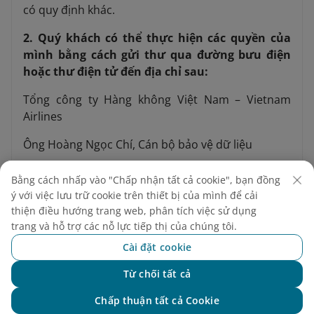
có quy định khác.
2. Quý khách có thể thực hiện các quyền của
mình bằng cách gửi thư qua đường bưu điện
hoặc thư điện tử đến địa chỉ sau:
Tổng công ty Hàng không Việt Nam – Vietnam
Airlines
Ông Hoàng Ngọc Chí, Cán bộ bảo vệ dữ liệu
Email:
dpo@vietnamairlines.com
Bằng cách nhấp vào "Chấp nhận tất cả cookie", bạn đồng
ý với việc lưu trữ cookie trên thiết bị của mình để cải
Địa chỉ: số 200 đường Nguyễn Sơn, phường Bồ Đề,
thiện điều hướng trang web, phân tích việc sử dụng
Hà Nội, Việt Nam.
trang và hỗ trợ các nỗ lực tiếp thị của chúng tôi.
Khi gửi yêu cầu, Quý khách vui lòng cung cấp các
Cài đặt cookie
thông tin nhận dạng cần thiết (họ tên, địa chỉ
Từ chối tất cả
email) cũng như bất kỳ thông tin cần thiết nào
Chat với NEO
khác để xác nhận danh tính Quý khách.
Chấp thuận tất cả Cookie