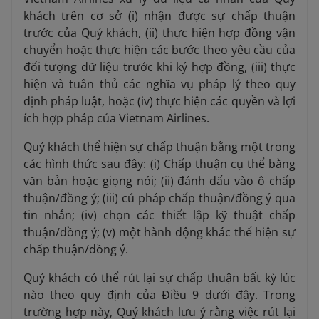
khách trên cơ sở (i) nhận được sự chấp thuận
trước của Quý khách, (ii) thực hiện hợp đồng vận
chuyển hoặc thực hiện các bước theo yêu cầu của
đối tượng dữ liệu trước khi ký hợp đồng, (iii) thực
hiện và tuân thủ các nghĩa vụ pháp lý theo quy
định pháp luật, hoặc (iv) thực hiện các quyền và lợi
ích hợp pháp của Vietnam Airlines.
Quý khách thể hiện sự chấp thuận bằng một trong
các hình thức sau đây: (i) Chấp thuận cụ thể bằng
văn bản hoặc giọng nói; (ii) đánh dấu vào ô chấp
thuận/đồng ý; (iii) cú pháp chấp thuận/đồng ý qua
tin nhắn; (iv) chọn các thiết lập kỹ thuật chấp
thuận/đồng ý; (v) một hành động khác thể hiện sự
chấp thuận/đồng ý.
Quý khách có thể rút lại sự chấp thuận bất kỳ lúc
nào theo quy định của Điều 9 dưới đây. Trong
trường hợp này, Quý khách lưu ý rằng việc rút lại